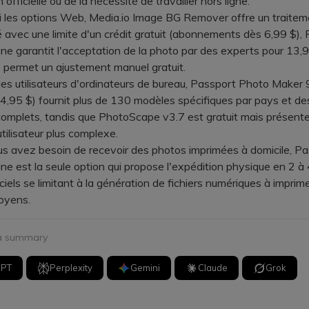
n officielle ou de la nécessité de travailler hors ligne.
es options Web, Media.io Image BG Remover offre un traitem
 avec une limite d'un crédit gratuit (abonnements dès 6,99 $),
ne garantit l'acceptation de la photo par des experts pour 13,9
 permet un ajustement manuel gratuit.
 utilisateurs d'ordinateurs de bureau, Passport Photo Maker 
14,95 $) fournit plus de 130 modèles spécifiques par pays et des
omplets, tandis que PhotoScape v3.7 est gratuit mais présent
utilisateur plus complexe.
 avez besoin de recevoir des photos imprimées à domicile, Pa
ne est la seule option qui propose l'expédition physique en 2 à 4
iciels se limitant à la génération de fichiers numériques à imprim
oyens.
 a summary
GPT
Perplexity
Gemini
Claude
Grok