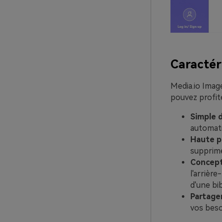
Caractér
Media.io Imag
pouvez profit
Simple d
automatiq
Haute p
supprime
Concepti
l'arrièr
d'une bib
Partage
vos beso