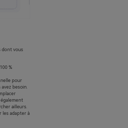
s dont vous
 100 %
nnelle pour
s avez besoin.
mplacer
e également
cher ailleurs.
 les adapter à