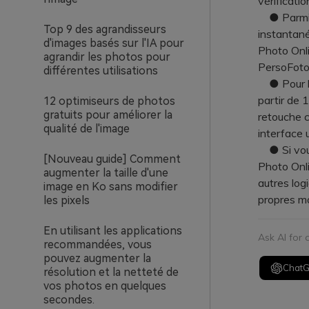
vérificatio
● Parmi l
Top 9 des agrandisseurs
instantané
d'images basés sur l'IA pour
Photo Onli
agrandir les photos pour
PersoFoto
différentes utilisations
● Pour les
partir de 
12 optimiseurs de photos
gratuits pour améliorer la
retouche c
qualité de l'image
interface 
● Si vous
[Nouveau guide] Comment
Photo Onli
augmenter la taille d'une
autres log
image en Ko sans modifier
propres m
les pixels
En utilisant les applications
Ask AI for
recommandées, vous
pouvez augmenter la
Chat
résolution et la netteté de
vos photos en quelques
secondes.