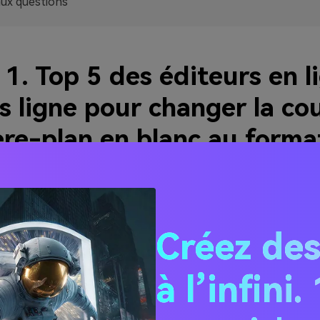
aux questions
 1. Top 5 des éditeurs en l
s ligne pour changer la co
ère-plan en blanc au forma
port
hez un outil rapide pour gérer votre classement de documents
x pour changer la couleur d'arrière-plan d'une photo d'identi
Créez des
à l’infini
.io Suppresseur d'image BG