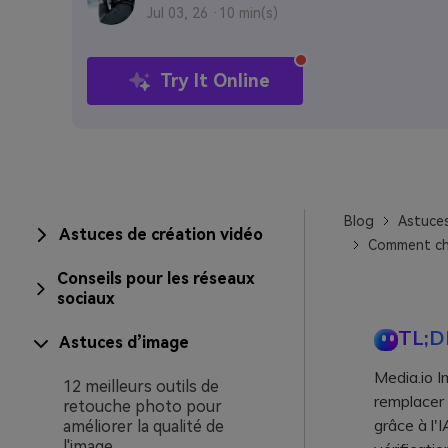
Jul 03, 26 ·
10 min(s)
Try It Online
Blog
Astuce
Astuces de création vidéo
Comment cha
Conseils pour les réseaux
sociaux
TL;D
Astuces d’image
Media.io I
12 meilleurs outils de
remplacer 
retouche photo pour
grâce à l'
améliorer la qualité de
l'image