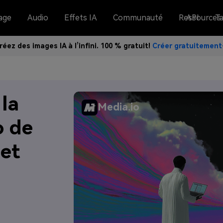
age
Audio
Effets IA
Communauté
Ressources
API
Ta
réez des images IA à l’infini. 100 % gratuit!
Créer gratuitemen
la
Media.io
o de
 et