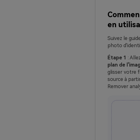
Comment 
en utili
Suivez le guid
photo d'identi
Étape 1
: Alle
plan de l'im
glisser votre 
source à parti
Remover analy