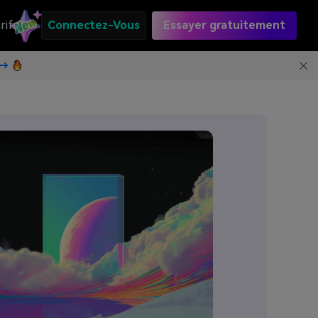
rifs
Connectez-Vous
Essayer gratuitement
t→