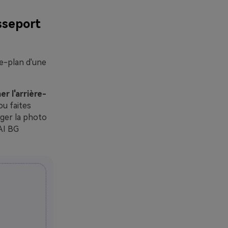
sseport
re-plan d'une
r l'arrière-
ou faites
rger la photo
 AI BG