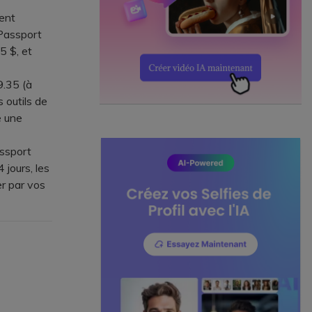
ent
 Passport
5 $, et
9.35 (à
 outils de
e une
ssport
 jours, les
er par vos