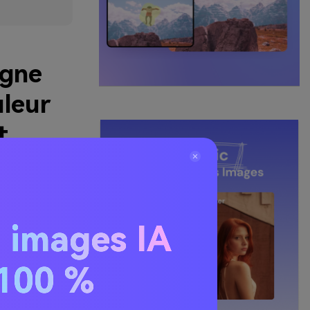
igne
uleur
t
, voici nos 5
té en ligne ou
 images IA
. 100 %