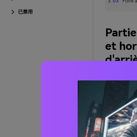
Foire 
已禁用
Partie
et hor
d'arri
passe
Si vous cherc
meilleurs choi
hors ligne.
1.
Media