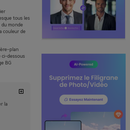
ier
esque tous les
ys du monde
la couleur de
ière-plan
te ci-dessous
age BG
r la