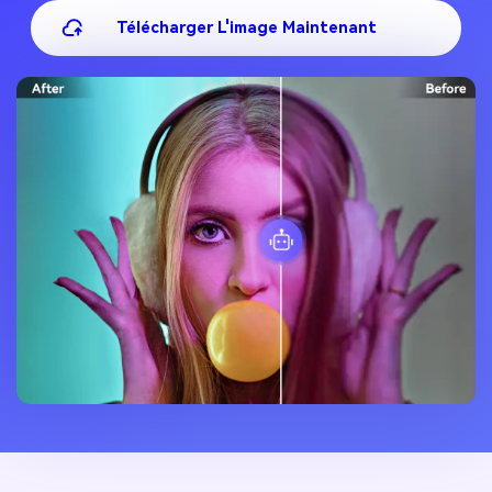
Télécharger L'image Maintenant
Supprimer le flou de l'image du texte
Supprimer le flou de l'image sur iPhone
Supprimer le flou des images dans Photoshop
En Savoir Plus >
Conseils de couleur automatique
Coloriser vos photos historiques
Éclaircir les photos sombres
Éclaircir l'image sur Handy
En Savoir Plus >