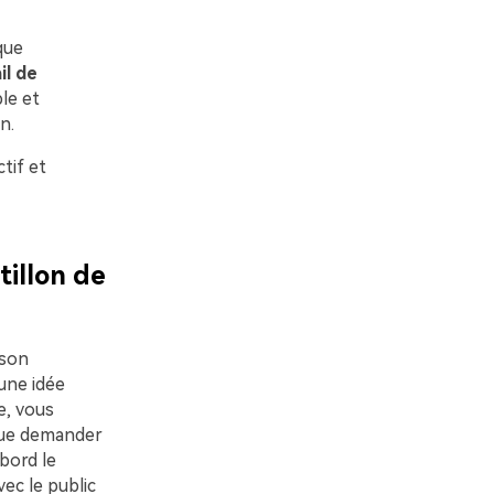
que
il de
le et
n.
tif et
tillon de
 son
 une idée
e, vous
que demander
bord le
ec le public