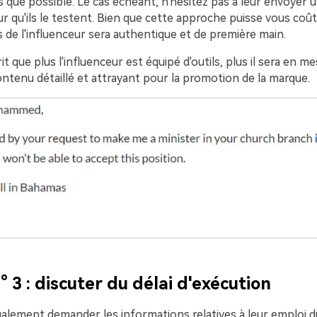
 que possible. Le cas échéant, n'hésitez pas à leur envoyer u
r qu'ils le testent. Bien que cette approche puisse vous coû
vis de l'influenceur sera authentique et de première main.
it que plus l'influenceur est équipé d'outils, plus il sera en m
ntenu détaillé et attrayant pour la promotion de la marque.
° 3 : discuter du délai d'exécution
alement demander les informations relatives à leur emploi d