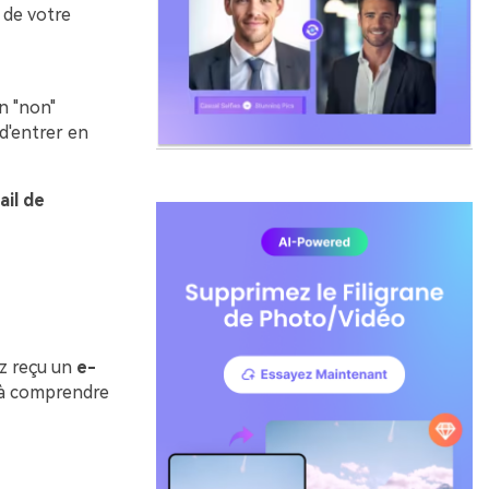
 de votre
n "non"
d'entrer en
ail de
z reçu un
e-
t à comprendre