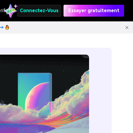
rifs
Connectez-Vous
Essayer gratuitement
t→