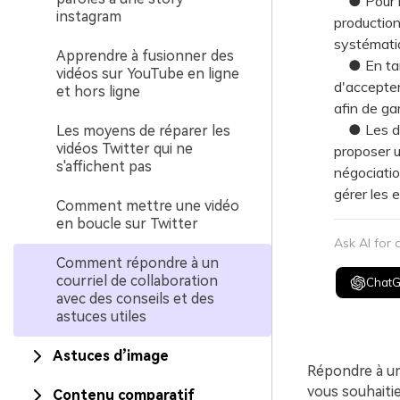
● Pour le
instagram
production
systématiq
Apprendre à fusionner des
● En tant 
vidéos sur YouTube en ligne
d'accepter
et hors ligne
afin de ga
● Les deux
Les moyens de réparer les
vidéos Twitter qui ne
proposer u
s'affichent pas
négociatio
gérer les e
Comment mettre une vidéo
en boucle sur Twitter
Ask AI for
Comment répondre à un
courriel de collaboration
Chat
avec des conseils et des
astuces utiles
Astuces d’image
Répondre à u
vous souhaitie
Contenu comparatif