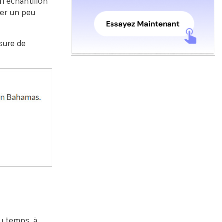
n échantillon
ter un peu
esure de
u temps, à