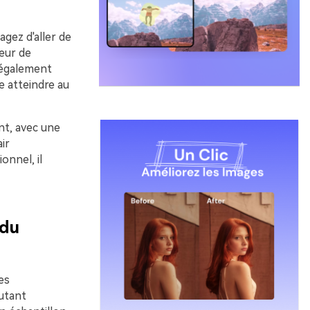
gez d'aller de
ceur de
 également
e atteindre au
nt, avec une
ir
onnel, il
 du
es
autant