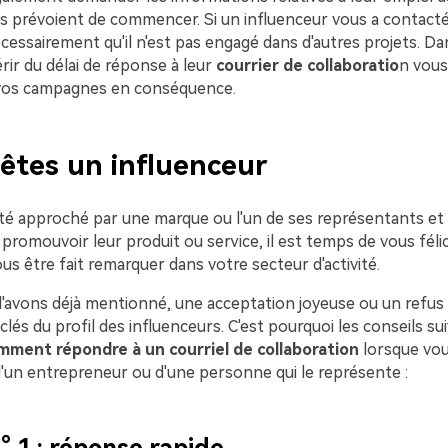
ls prévoient de commencer. Si un influenceur vous a contacté
écessairement qu'il n'est pas engagé dans d'autres projets. Dan
érir du délai de réponse à leur
courrier de collaboratio
n vous
os campagnes en conséquence.
 êtes un influenceur
été approché par une marque ou l'un de ses représentants et 
romouvoir leur produit ou service, il est temps de vous félici
ous être fait remarquer dans votre secteur d'activité.
avons déjà mentionné, une acceptation joyeuse ou un refus
lés du profil des influenceurs. C'est pourquoi les conseils su
mment répondre à un courriel de collaboration
lorsque vou
d'un entrepreneur ou d'une personne qui le représente :
° 1 : réponse rapide