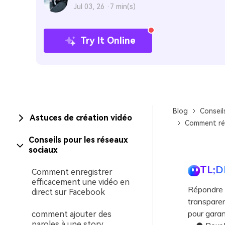
Jul 03, 26 ·
7 min(s)
Try It Online
Blog
Conseil
Astuces de création vidéo
Comment rép
Conseils pour les réseaux
sociaux
TL;D
Comment enregistrer
efficacement une vidéo en
Répondre e
direct sur Facebook
transparen
pour gara
comment ajouter des
paroles à une story