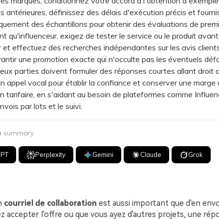
s marques, conditionnez votre accord à l'obtention d'exemple
s antérieures, définissez des délais d'exécution précis et fourn
uement des échantillons pour obtenir des évaluations de premi
qu'influenceur, exigez de tester le service ou le produit avant
 et effectuez des recherches indépendantes sur les avis client
rantir une promotion exacte qui n'occulte pas les éventuels défa
 parties doivent formuler des réponses courtes allant droit a
n appel vocal pour établir la confiance et conserver une marge
n tarifaire, en s'aidant au besoin de plateformes comme Influe
nvois par lots et le suivi.
 a summary
GPT
Perplexity
Gemini
Claude
Grok
n
courriel de collaboration
est aussi important que d'en env
z accepter l'offre ou que vous ayez d'autres projets, une ré