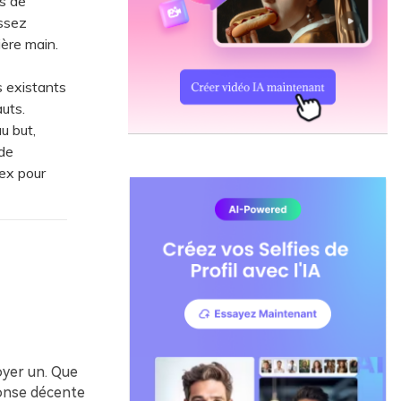
s de
issez
ère main.
s existants
uts.
u but,
 de
nex pour
oyer un. Que
ponse décente