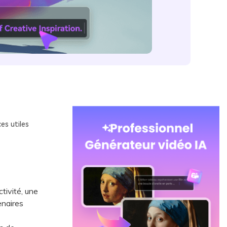
es utiles
tivité, une
enaires