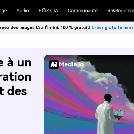
age
Audio
Effets IA
Communauté
Ressources
API
Ta
réez des images IA à l’infini. 100 % gratuit!
Créer gratuitemen
 à un
Media.io
ration
t des