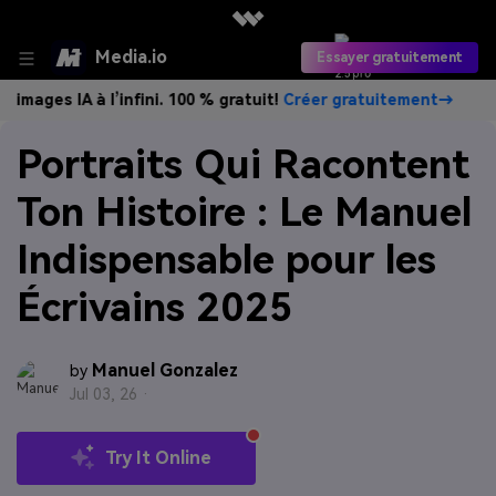
Media.io
Essayer gratuitement
IA à l’infini. 100 % gratuit!
Créer gratuitement→
Créez de
Portraits Qui Racontent
Ton Histoire : Le Manuel
Indispensable pour les
Écrivains 2025
Manuel Gonzalez
by
Jul 03, 26 ·
Try It Online