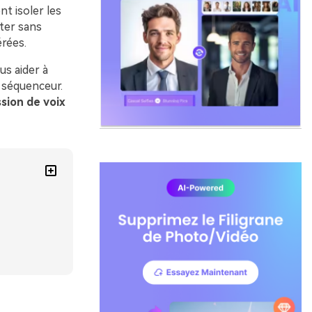
t isoler les
nter sans
rées.
us aider à
n séquenceur.
ssion de voix