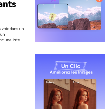
ants
s voix dans un
 un
nc une liste