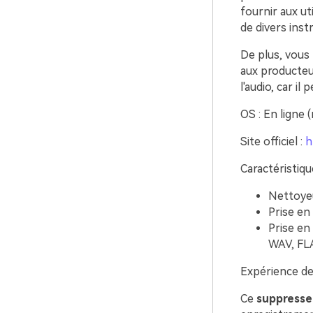
fournir aux ut
de divers inst
De plus, vous p
aux producteur
l'audio, car i
OS : En ligne 
Site officiel :
h
Caractéristiqu
Nettoyeu
Prise en
Prise en
WAV, FLA
Expérience de l
Ce
suppresseu