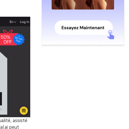
alité, assisté
al.ai peut