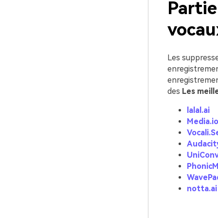
Partie
vocau
Les suppresseu
enregistrement
enregistrement
des
Les meill
lalal.ai
Media.i
Vocali.S
Audacit
UniConv
PhonicM
WavePad
notta.ai