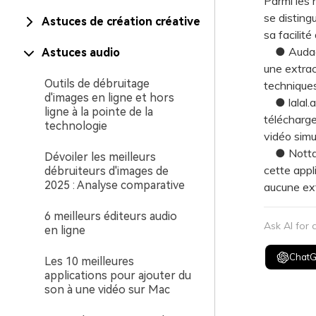
Parmi les h
se disting
Astuces de création créative
sa facilité
● Audaci
Astuces audio
une extrac
Outils de débruitage
techniques
d'images en ligne et hors
● lalal.ai
ligne à la pointe de la
télécharge
technologie
vidéo sim
● Notta.ai
Dévoiler les meilleurs
cette appl
débruiteurs d'images de
2025 : Analyse comparative
aucune ext
6 meilleurs éditeurs audio
Ask AI for
en ligne
Chat
Les 10 meilleures
applications pour ajouter du
son à une vidéo sur Mac