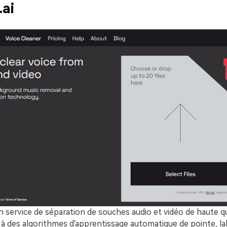
.ai
 un service de séparation de souches audio et vidéo de haute qu
e à des algorithmes d'apprentissage automatique de pointe, lal