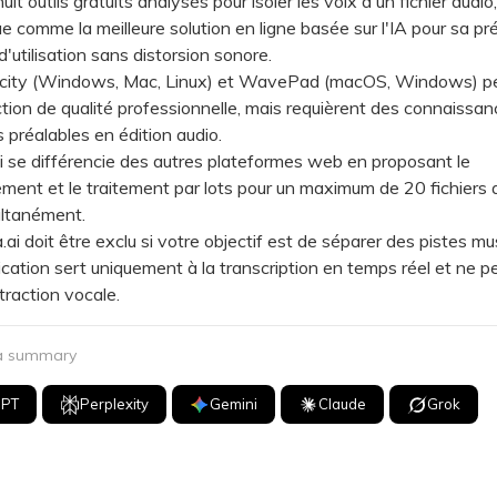
uit outils gratuits analysés pour isoler les voix d'un fichier audio
ue comme la meilleure solution en ligne basée sur l'IA pour sa pré
 d'utilisation sans distorsion sonore.
ty (Windows, Mac, Linux) et WavePad (macOS, Windows) p
tion de qualité professionnelle, mais requièrent des connaissa
 préalables en édition audio.
 se différencie des autres plateformes web en proposant le
ment et le traitement par lots pour un maximum de 20 fichiers 
ultanément.
 doit être exclu si votre objectif est de séparer des pistes mus
ication sert uniquement à la transcription en temps réel et ne 
raction vocale.
 a summary
GPT
Perplexity
Gemini
Claude
Grok