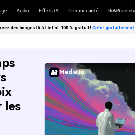
age
Audio
Effets IA
Communauté
Ressources
API
Ta
réez des images IA à l’infini. 100 % gratuit!
Créer gratuitemen
mps
Media.io
rs
ix
 les