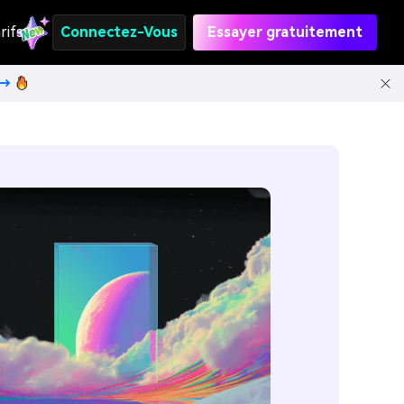
rifs
Connectez-Vous
Essayer gratuitement
t→