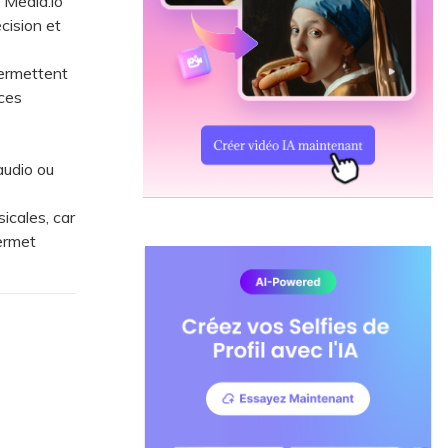
, Media.io
cision et
ermettent
nces
audio ou
icales, car
permet