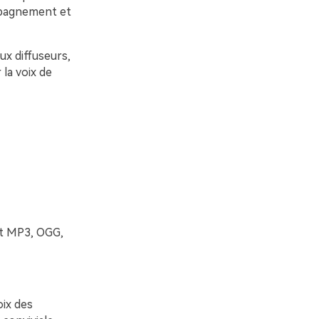
ompagnement et
aux diffuseurs,
la voix de
nt MP3, OGG,
oix des