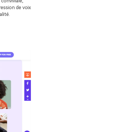
conviviale,
ression de voix
lité.