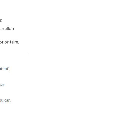
r.
antillon
ioritaire.