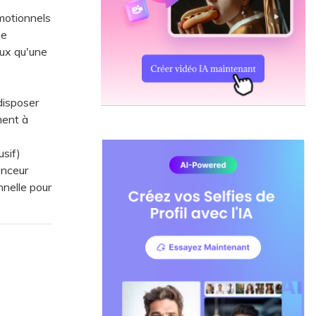
motionnels
ne
eux qu'une
disposer
ment à
usif)
enceur
nelle pour