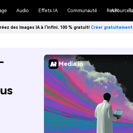
age
Audio
Effets IA
Communauté
Ressources
API
Ta
réez des images IA à l’infini. 100 % gratuit!
Créer gratuitemen
-
Media.io
lus