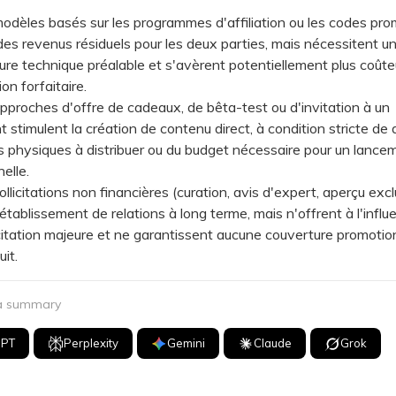
èles basés sur les programmes d'affiliation ou les codes pro
es revenus résiduels pour les deux parties, mais nécessitent u
ture technique préalable et s'avèrent potentiellement plus coût
on forfaitaire.
roches d'offre de cadeaux, de bêta-test ou d'invitation à un
stimulent la création de contenu direct, à condition stricte de 
s physiques à distribuer ou du budget nécessaire pour un lance
elle.
icitations non financières (curation, avis d'expert, aperçu excl
l'établissement de relations à long terme, mais n'offrent à l'influ
itation majeure et ne garantissent aucune couverture promotion
it.
 a summary
GPT
Perplexity
Gemini
Claude
Grok