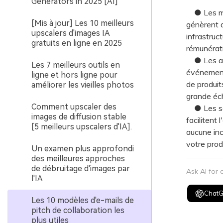
Generators in 2025 [AI]
● Les mod
[Mis à jour] Les 10 meilleurs
génèrent d
upscalers d'images IA
infrastruc
gratuits en ligne en 2025
rémunérati
● Les app
Les 7 meilleurs outils en
événement 
ligne et hors ligne pour
de produit
améliorer les vieilles photos
grande éch
Comment upscaler des
● Les soll
images de diffusion stable
facilitent 
[5 meilleurs upscalers d'IA].
aucune inc
votre produ
Un examen plus approfondi
des meilleures approches
de débruitage d'images par
Ask AI for
l'IA
Chat
Les 10 modèles d'e-mails de
pitch de collaboration les
plus utiles