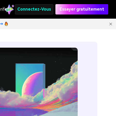
rifs
Connectez-Vous
Essayer gratuitement
t→