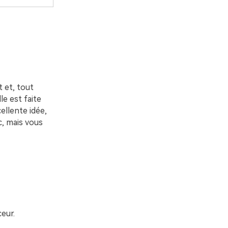
 et, tout
le est faite
cellente idée,
, mais vous
ceur.