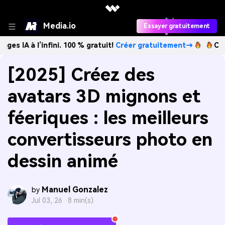
Media.io
Essayer gratuitement
’infini. 100 % gratuit!
Créer gratuitement→
Créez des ima
[2025] Créez des
avatars 3D mignons et
féeriques : les meilleurs
convertisseurs photo en
dessin animé
Manuel Gonzalez
by
Jul 03, 26 ·
8 min(s)