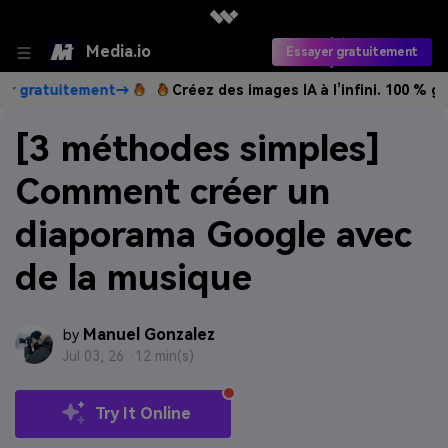
Media.io
Essayer gratuitement
itement→
Créez des images IA à l’infini. 100 % gratuit!
Cré
[3 méthodes simples]
Comment créer un
diaporama Google avec
de la musique
Manuel Gonzalez
by
Jul 03, 26 ·
12 min(s)
Try It Online