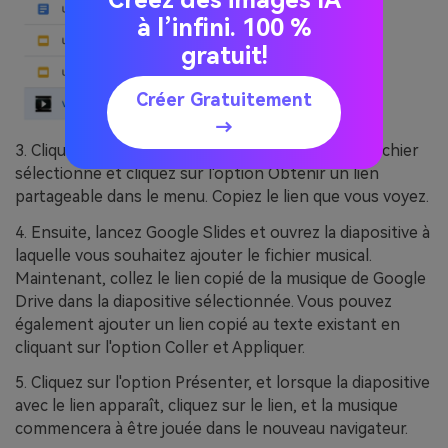
Créez des images IA
à l’infini. 100 %
gratuit!
Créer Gratuitement
→
3. Cliquez avec le bouton droit de la souris sur le fichier
sélectionné et cliquez sur l'option Obtenir un lien
partageable dans le menu. Copiez le lien que vous voyez.
4. Ensuite, lancez Google Slides et ouvrez la diapositive à
laquelle vous souhaitez ajouter le fichier musical.
Maintenant, collez le lien copié de la musique de Google
Drive dans la diapositive sélectionnée. Vous pouvez
également ajouter un lien copié au texte existant en
cliquant sur l'option Coller et Appliquer.
5. Cliquez sur l'option Présenter, et lorsque la diapositive
avec le lien apparaît, cliquez sur le lien, et la musique
commencera à être jouée dans le nouveau navigateur.