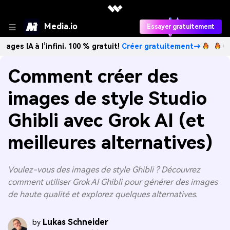
Media.io
Essayer gratuitement
l’infini. 100 % gratuit!
Créer gratuitement→
Créez des im
Comment créer des
images de style Studio
Ghibli avec Grok AI (et
meilleures alternatives)
Voulez-vous des images de style Ghibli ? Découvrez
comment utiliser Grok AI Ghibli pour générer des images
de haute qualité et explorez quelques alternatives.
Lukas Schneider
by