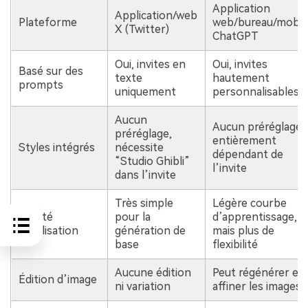
Application
Application/web
Plateforme
web/bureau/mobil
X (Twitter)
ChatGPT
Oui, invites en
Oui, invites
Basé sur des
texte
hautement
prompts
uniquement
personnalisables
Aucun
Aucun préréglage,
préréglage,
entièrement
Styles intégrés
nécessite
dépendant de
“Studio Ghibli”
l’invite
dans l’invite
Très simple
Légère courbe
Facilité
pour la
d’apprentissage,
d’utilisation
génération de
mais plus de
base
flexibilité
Aucune édition
Peut régénérer et
Édition d’image
ni variation
affiner les images