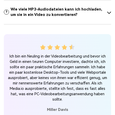
Wie viele MP3-Audiodateien kann ich hochladen,
?
um sie in ein Video zu konvertieren?
mm,
Ich
Ich bin ein Neuling in der Videobearbeitung und bevor ich
eht.
Geld in einen teuren Computer investiere, dachte ich, ich
htige
sollte ein paar praktische Erfahrungen sammeln. Ich habe
app
roh
ein paar kostenlose Desktop-Tools und viele Webportale
rnet
die
ausprobiert, aber keines von ihnen war effizient genug, um
eren
Dis
mir nennenswerte Erfahrungen zu verschaffen. Als ich
ls
Media.io ausprobierte, stellte ich fest, dass es fast alles
nt zu
mon
hat, was eine PC-Videobearbeitungsanwendung haben
elbst
ich 
sollte.
.
je
Funk
Miller Davis
ic