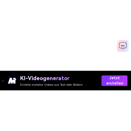
KI-Videogenerator
Jetzt
erstellen
Erstelle mühelos Videos aus Text oder Bildern
Media.io Online Tools
Qualitätswertung:
4.8
(215,357 Stimmen)
Ihre umfassende AI Video-/Audio- und Foto-Toolbox