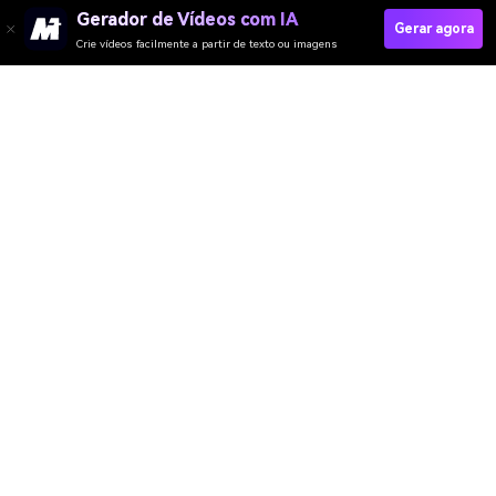
Gerador de Vídeos com IA
Gerar agora
Crie vídeos facilmente a partir de texto ou imagens
Clone Voice Now
Media.io Online Tools Quality Rating：
4.7 (162,357 Votes)
Gerador de Vídeo
Gerador de Imagens
Gerador de Música
Templates & Filtros