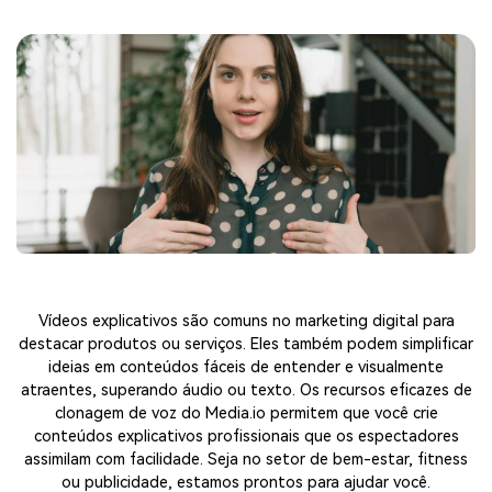
Você tem uma apresentação ou performance se aproximando
rapidamente? Entendemos que pode levar dias para preparar
seu talento e adicionar as falas necessárias. Com a clonagem
de voz por IA, você pode vencer todos os tipos de prazos
apertados e cronogramas. Use o Media.io para clonar sua voz e
remover rapidamente quaisquer "ãs" e "éhs" da gravação.
Utilize nosso clonador de voz para ler roteiros de filmes e fazer
ajustes necessários.