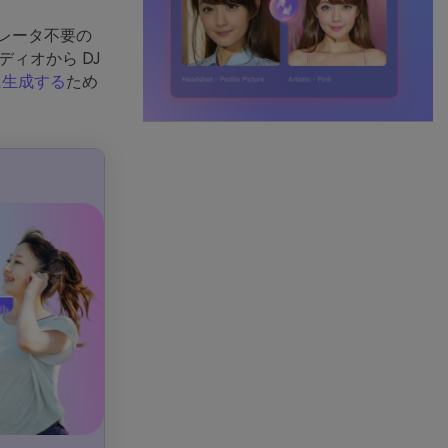
ネレータ不要の
ィオから DJ
に生成する
ため