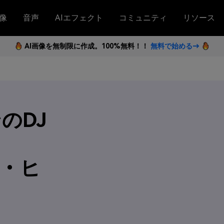
像
音声
AIエフェクト
コミュニティ
リソース
AI画像を無制限に作成。100%無料！！
無料で始める→
のDJ
ス・ヒ