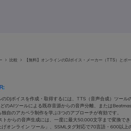
ー
比較
【無料】オンラインのDJボイス・メーカー（TTS）とボ
R:
ルのDJボイスを作成・取得するには、TTS（音声合成）ツール
.ioなどのAIツールによる既存音源からの音声分離、またはBeatmas
ら独自のアカペラ制作を学ぶ3つのアプローチが有効です。
ストからの音声生成には、一度に最大50,000文字まで変換で
げオンライン ツール」、SSMLタグ対応で70言語・600以上