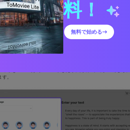
。利用可能なツールが多数あるため混乱を招く可能性があるた
料！
6 つのツールのリストを示します。
無料で始める→
dia.io ボイスメーカー
oは、入力したテキストから超リアルな音声を自動生成する、最高の
の 1 つです。
音声の性別、ピッチ、速度を簡単にカスタマイ
ディオを MP3 でダウンロードしたり、内蔵エディターでさら
ます。