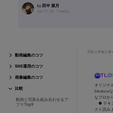
田中 菜月
by
Jun 11, 26 ·
7 min(s)
ブロッグセンタ
動画編集のコツ
SNS運用のコツ
TL;D
画像編集のコツ
オリジナ
比較
Media
なプロか
動画と写真を組み合わせるア
● テキ
プリTop9
スト読み上