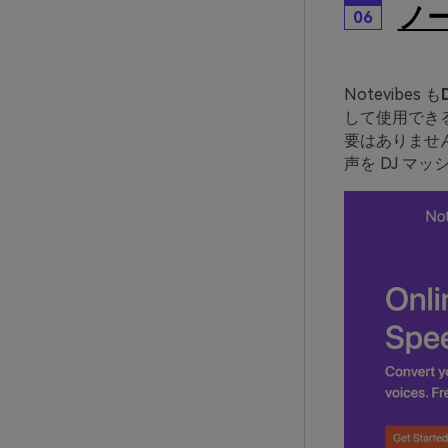
ノ
06
Notevibes も
して使用できる
要はありません
声を DJ 