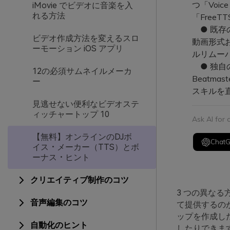
つ「Voi
iMovie でビデオに音楽を入
れる方法
「Free
● 既存の
ビデオ作成方法を変えるスロ
動画形式お
ーモーション iOS アプリ
ルリムー
● 独自
12の必須サムネイルメーカ
Beatm
ー
スキルを
見逃せない便利なビデオステ
ィッチャートップ 10
Ask AI for
【無料】オンラインのDJボ
Chat
イス・メーカー（TTS）とボ
ーナス・ヒント
クリエイティブ制作のコツ
3 つの異なる
音声編集のコツ
て提供するの
ップを作成し
自動化のヒント
したりできま