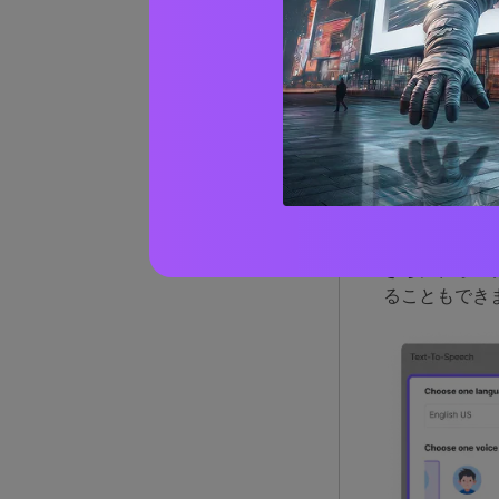
することです
も推奨される 
01
Me
06
Media.i
ンラインツール
さらに、オー
ることもでき