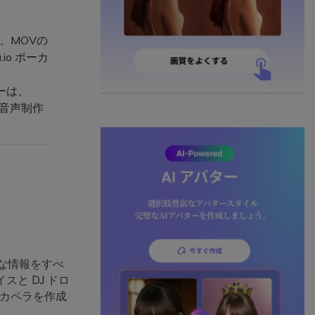
る
、MOVの
io ボーカ
ーは、
た音声制作
要な情報をすべ
イスと DJ ドロ
カペラを作成