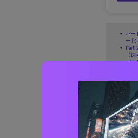
パート
ー [
Pa
【Dir
パート
パート
つの最
ー [
オンラインで 