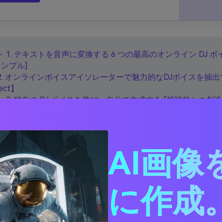
 1. テキストを音声に変換する 6 つの最高のオンライン DJ 
シンプル]
rt 2. オンラインボイスアイソレーターで魅力的なDJボイスを抽
ect】
 3. 独自の DJ ボイスを学び、自分で生成する [挑戦的かつ創造
 1. テキストを音声に変換す
AI画像
高のオンライン DJ ボイ
シンプル]
に作成。
DJ 音声を生成する最初の方法は、オンラインの
DJ 音声ジェ