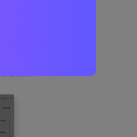
め、ここでは最
音声メーカー オ
ズできます。
に編集したりす