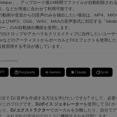
ce Maker」、アップロード後24時間でファイルが自動削除され
TTS」などが用途に合わせて利用可能です。
動画や音楽からDJ音声のみを抽出したい場合は、MP4、MKV
よびMP3、OGG、WAV、M4Aの音声形式に対応する「Media.
バー」のAI自動抽出機能を使用します。
のDJドロップやアカペラをクリエイティブに自作したいユーザ
asterなどのアーティストからボーカルとFXエフェクトを使用し
直接習得する手法が適しています。
 a summary
GPT
Perplexity
Gemini
Claude
Grok
方法で DJ 音声を作成する方法を学びたいですか? そして、必
がこのブログです。
DJボイス ジェネレーター
を使用して DJ ボ
たり、
DJ エクストラクター
でボーカルを分離したり、自分でア
す。それぞれの方法がどのように機能するかを説明します。