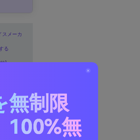
ボイスメーカ
出する
的]
る 6
を無制限
スメーカ
100%無
ネレーター
を使用