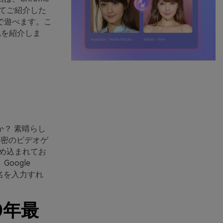
いてご紹介した
で遊べます。こ
ム
を紹介しま
？ 素晴らし
る秘密のビデオゲ
埋め込まれてお
oogle
ム名を入力すれ
0年最