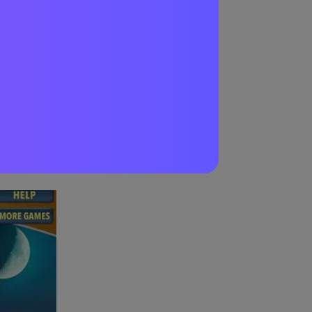
るでしょう。通
始まります。ま