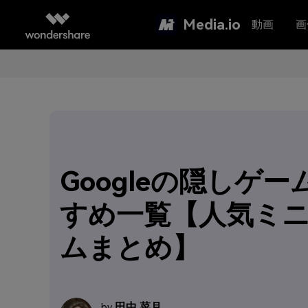
Media.io
動画
画
Googleの隠しゲー
すめ一覧【人気ミ
ムまとめ】
田中 菜月
by