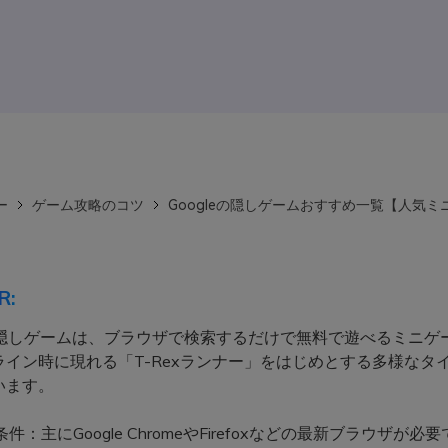
ー
ゲーム攻略のコツ
Googleの隠しゲームおすすめ一覧【人気
R:
eの隠しゲームは、ブラウザで検索するだけで無料で遊べるミニゲ
ライン時に現れる「T-Rexランナー」をはじめとする多様なタ
います。
件：主にGoogle ChromeやFirefoxなどの最新ブラウザが必