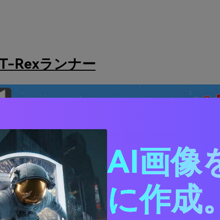
）
T-Rexランナー
AI画像
に作成。