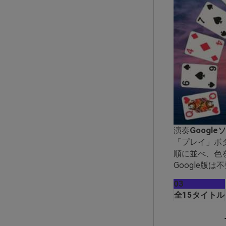
演奏
Googl
「プレイ」ボ
順に並べ、色を
Google版
03
全15タイトル