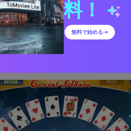
料！
ー
は、現在最も人気の高いGoogleの秘密ゲームの一つと言え
無料で始める→
ン時にGoogleで何か検索し、スペースキーを押すとプレイが
の状態でもGoogleで遊べます。
ソリティア