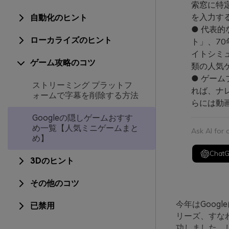
索窓に特定
を入力する
自動化のヒント
● 代表
ローカライズのヒント
ト」、70
イトシミュ
ゲーム攻略のコツ
類の人気
● ゲームプ
ストリーミング プラットフ
れば、ナ
ォームで字幕を削除する方法
らには動
Googleの隠しゲームおすす
め一覧【人気ミニゲームまと
Ask AI for
め】
Chat
3Dのヒント
その他のコツ
今年はGoog
已禁用
リーズ、すな
功しました。