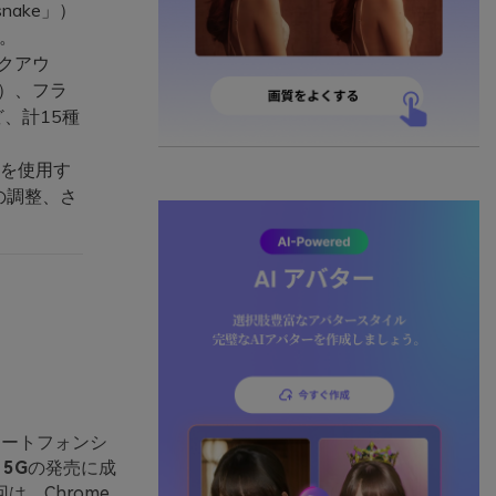
ake」）
す。
クアウ
用）、フラ
ど、計15種
機能を使用す
の調整、さ
マートフォンシ
a 5G
の発売に成
、Chrome