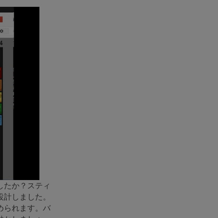
したか？スティ
設計しました。
められます。バ