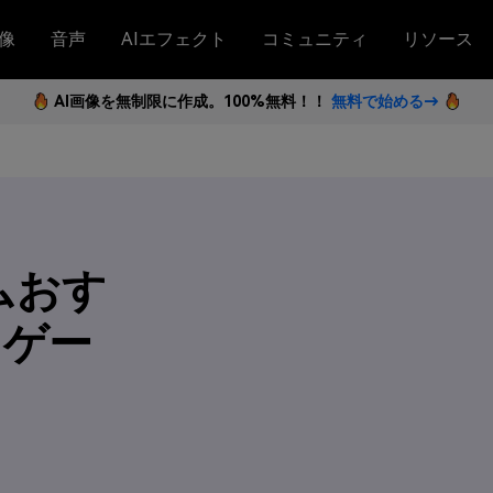
像
音声
AIエフェクト
コミュニティ
リソース
AI画像を無制限に作成。100%無料！！
無料で始める→
ムおす
ニゲー