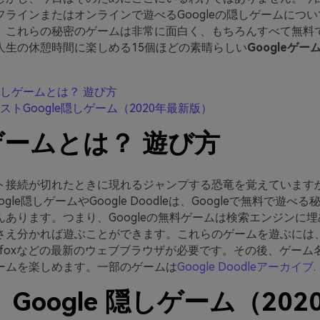
フラインまたはオンラインで遊べるGoogleの隠しゲームにつ
。これらの秘密のゲームは非常に面白く、もちろんすべて無料
人生の休憩時間に楽しめる15個ほどの素晴らしい
Googleゲー
 隠しゲームとは？ 遊び方
ベストGoogle隠しゲーム（2020年最新版）
ームとは？ 遊び方
ト接続が切れたときに現れるジャンプする恐竜を覚えていますか
gle隠しゲームやGoogle Doodleは、Googleで無料で遊べ
んあります。つまり、Googleの無料ゲームは検索エンジンに
さえ分かれば遊ぶことができます。これらのゲームを遊ぶには、G
Firefoxなどの最新のウェブブラウザが必要です。その後、ゲー
ームを楽しめます。一部のゲームは
Google Doodleアーカイブ
.
 Google 隠しゲーム（202