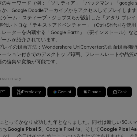
のキーワード（例：「ソリティア」「パックマン」「google sn
か、Google Doodleアーカイブからアクセスしてプレイしま
的なゲーム：スティーブ・ジョブズらが設計した「アタリ ブレイ
年代レトロな「テキストアドベンチャー」（Ctrl+Shift+Iを使
レーターを内蔵する「Google Earth」（要インストール）な
ゲームが紹介されています。
レイの録画方法：Wondershare UniConverterの画面録画
レーション付きでのデスクトップ録画、フレームレートや品質
画の編集や変換が可能です。
 a summary
GPT
Perplexity
Gemini
Claude
Grok
leにとってかなり成功した年となりました。同社は新しい5Gス
わち
Google Pixel 5
、Google Pixel 4a、そして
Google Pixel 4
しかし、今日はそのためにここにいるわけではありません。今回は