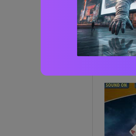
T-Rexランナ
常はオフライ
た、オンライン
02
全15タイトル