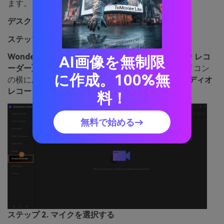
ます。
デスクトップオーディオの録音:
ステップ 1: オーディオレコーダーを開く
Wondershare UniConverter
を開き、
[スクリーン レコ
AI画像を無制限
ーダー]
タブをクリックします。
[ビデオカメラ]
アイコン
に作成。100%無
の横にあるドロップダウン メニューを開き、
[オーディオ
レコーダー]
を選択します。
料！
無料で始める→
ステップ 2. マイクを選択する