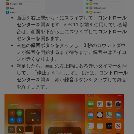
画面を右上隅から下にスワイプして、
コントロール
センター
を開きます。iOS 11 以前を使用している場
合は、画面を下から上にスワイプして
コントロール
センター
を開きます。
灰色の
録音
ボタンをタップし、3 秒のカウントダウ
ンが録音を開始するまで待ちます。録音中はアイコ
ンが赤くなります。
満足したら、画面の左上隅にある赤い
タイマーを押
して、
「停止」
を押します。または、
コントロール
センター
を開き、赤い
録音
ボタンをタップして録音
を終了します。