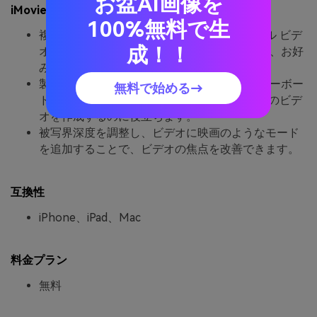
お盆AI画像を
iMovie の主な機能
100%無料で生
複数の種類のトランジションを備えたスタイル ビデ
成！！
オを作成できます。20 以上のスタイルがあり、お好
みのスタイルを選択できます。
製品レビュー、料理など、20 以上のストーリーボー
無料で始める→
ド ジャンルがあります。最小限の労力で最高のビデ
オを作成するのに役立ちます。
被写界深度を調整し、ビデオに映画のようなモード
を追加することで、ビデオの焦点を改善できます。
互換性
iPhone、iPad、Mac
料金プラン
無料