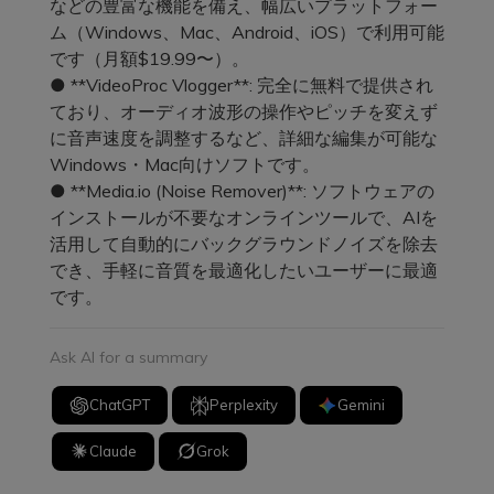
などの豊富な機能を備え、幅広いプラットフォー
ム（Windows、Mac、Android、iOS）で利用可能
です（月額$19.99〜）。
● **VideoProc Vlogger**: 完全に無料で提供され
ており、オーディオ波形の操作やピッチを変えず
に音声速度を調整するなど、詳細な編集が可能な
Windows・Mac向けソフトです。
● **Media.io (Noise Remover)**: ソフトウェアの
インストールが不要なオンラインツールで、AIを
活用して自動的にバックグラウンドノイズを除去
でき、手軽に音質を最適化したいユーザーに最適
です。
Ask AI for a summary
ChatGPT
Perplexity
Gemini
Claude
Grok