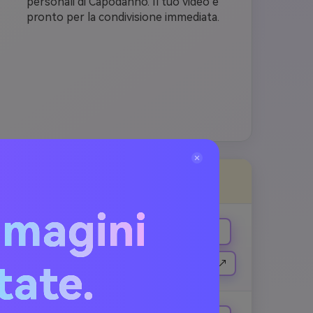
personali di Capodanno. Il tuo video è
pronto per la condivisione immediata.
 Prompt
Copia e crea
mmagini
ntenere la 
Copia
el viso, tono 
a strada della 
Crea un video simile ↗
itate.
d'artificio dorati 
ndo. Riflessioni 
inazione 
enere la persona 