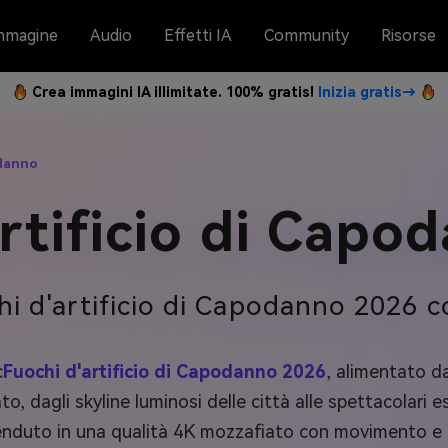
mmagine
Audio
Effetti IA
Community
Risorse
Crea immagini IA illimitate. 100% gratis!
Inizia gratis→
odanno
artificio di Capo
i d'artificio di Capodanno 2026 con
c
Fuochi d'artificio di Capodanno 2026
, alimentato d
to, dagli skyline luminosi delle città alle spettacolari es
enduto in una qualità 4K mozzafiato con movimento e ill