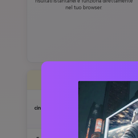
risultati istantanei e funziona direttamente
nel tuo browser.
stile
Ultra-re
Fuochi d'artificio
persona 
cinematografici della città con
della pel
te
città di 
e rossi e
realistic
Ultra-re