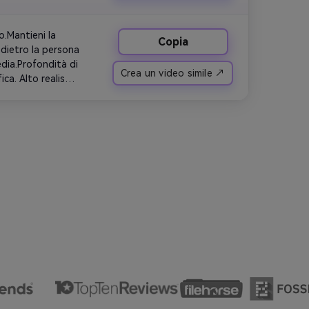
o 
 4K, umore 
.Mantieni la 
Copia
dietro la persona 
edia.Profondità di 
Crea un video simile ↗
a. Alto realismo, 
gram.