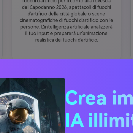
fuochi d'artificio per il conto alla rovescia
del Capodanno 2026, spettacoli di fuochi
d'artificio della città globale o scene
cinematografiche di fuochi d'artificio con le
persone. L'intelligenza artificiale analizzerà
il tuo input e preparerà un'animazione
realistica dei fuochi d'artificio.
Natale uovo di Pasqua e Babbo Natale Video
Crea i
alistico cinematografico Capodanno 2026 fuochi d'artificio scena. Ma
esattamente come mostrato nella foto caricata, con identici tratti d
le, acconciatura, e proporzioni del corpo. La persona è in piedi su un
IA illim
notte, leggermente illuminata dagli edifici circostanti. Massicci fuochi 
splodono nel cielo dietro lo skyline della città, riempendo l'intero sfo
he di luce fuochi d'artificio sugli edifici e sul volto della persona. Illum
alistico Capodanno conto alla rovescia fuochi d'artificio scena. Mant