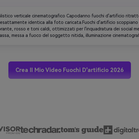
orbida mescolata con fuochi d'artificio luminosi all'esterno, contrast
grafico. Stile di fotografia cinematografica professionale, dettaglio
listico verticale cinematografico Capodanno fuochi d'artificio ritratto
 realistico.
esattamente identica alla foto caricata.Fuochi d'artificio scoppiano 
brante, rosso e toni caldi, ottimizzati per l'inquadratura dei social m
ssa, messa a fuoco del soggetto nitida, illuminazione cinematografic
le cartone animato, qualità 4K, progettato per i rulli TikTok e Insta
Crea Il Mio Video Fuochi D'artificio 2026