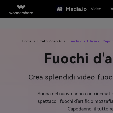
Media.io
Video
I
Home
>
Effetti Video AI
>
Fuochi d'artificio di Cap
Fuochi d'
Crea splendidi video fuoch
Suona nel nuovo anno con cinemati
spettacoli fuochi d'artificio mozzafia
Capodanno, il tutto r