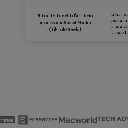
interna m
cinemato
Ultra-rea
emotivo e
Ritratto fuochi d'artificio
persona 
pronto sui Social Media
in oro vi
(TikTok/Reels)
campo ba
senza sti