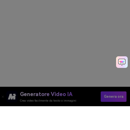
Generatore Video IA
Genera ora
Crea video facilmente da testo o immagini
Try Your No-Makeup Makeup Look Now