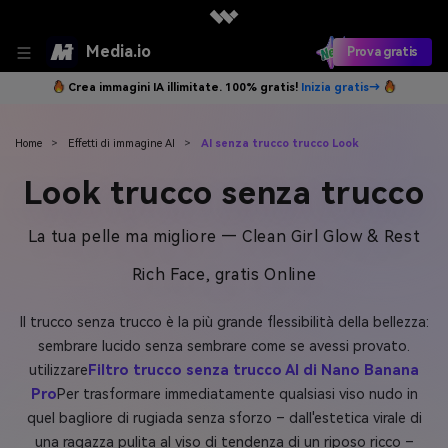
Media.io
Prova gratis
Crea immagini IA illimitate. 100% gratis!
Inizia gratis→
Home
>
Effetti di immagine AI
>
AI senza trucco trucco Look
Look trucco senza trucco
La tua pelle ma migliore — Clean Girl Glow & Rest
Rich Face, gratis Online
Il trucco senza trucco è la più grande flessibilità della bellezza:
sembrare lucido senza sembrare come se avessi provato.
utilizzare
Filtro trucco senza trucco AI di Nano Banana
Pro
Per trasformare immediatamente qualsiasi viso nudo in
quel bagliore di rugiada senza sforzo – dall'estetica virale di
una ragazza pulita al viso di tendenza di un riposo ricco –