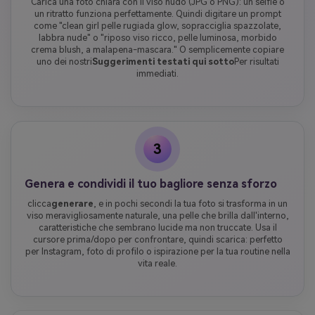
Carica una foto chiara con il viso nudo (JPG o PNG): un selfie o
un ritratto funziona perfettamente. Quindi digitare un prompt
come "clean girl pelle rugiada glow, sopracciglia spazzolate,
labbra nude" o "riposo viso ricco, pelle luminosa, morbido
crema blush, a malapena-mascara." O semplicemente copiare
uno dei nostri
Suggerimenti testati qui sotto
Per risultati
immediati.
3
Genera e condividi il tuo bagliore senza sforzo
clicca
generare
, e in pochi secondi la tua foto si trasforma in un
viso meravigliosamente naturale, una pelle che brilla dall'interno,
caratteristiche che sembrano lucide ma non truccate. Usa il
cursore prima/dopo per confrontare, quindi scarica: perfetto
per Instagram, foto di profilo o ispirazione per la tua routine nella
vita reale.