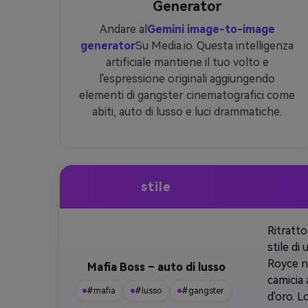
Generator
Andare al
Gemini image-to-image
generator
Su Media.io. Questa intelligenza
artificiale mantiene il tuo volto e
l'espressione originali aggiungendo
elementi di gangster cinematografici come
abiti, auto di lusso e luci drammatiche.
stile
Ritratto
stile di
Royce ne
Mafia Boss – auto di lusso
camicia 
#mafia
#lusso
#gangster
d'oro. 