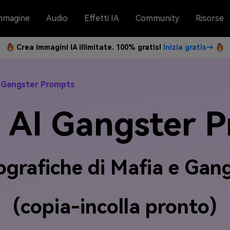
mmagine
Audio
Effetti IA
Community
Risorse
Crea immagini IA illimitate. 100% gratis!
Inizia gratis→
 Gangster Prompts
 AI Gangster 
grafiche di Mafia e Gan
(copia-incolla pronto)