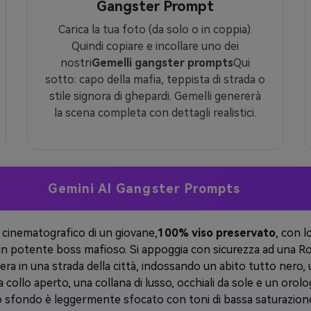
Gangster Prompt
Carica la tua foto (da solo o in coppia).
Quindi copiare e incollare uno dei
nostri
Gemelli gangster prompts
Qui
sotto: capo della mafia, teppista di strada o
stile signora di ghepardi. Gemelli genererà
la scena completa con dettagli realistici.
Gemini AI Gangster Prompts
 cinematografico di un giovane,
100% viso preservato
, con l
 un potente boss mafioso. Si appoggia con sicurezza ad una Ro
ra in una strada della città, indossando un abito tutto nero,
a collo aperto, una collana di lusso, occhiali da sole e un orolo
Lo sfondo è leggermente sfocato con toni di bassa saturazion