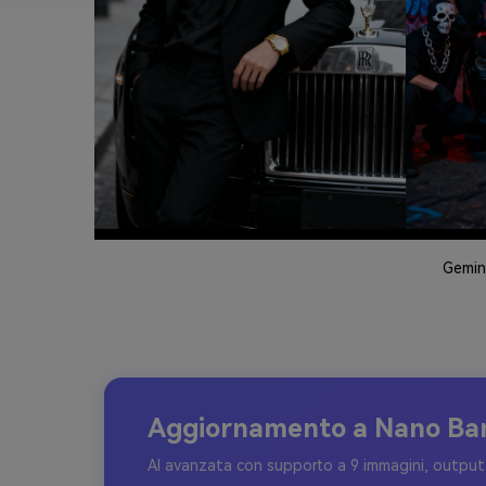
Gemin
Aggiornamento a Nano Ba
AI avanzata con supporto a 9 immagini, output