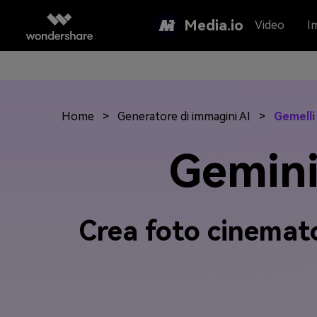
Media.io
Video
I
Home
>
Generatore di immagini AI
>
Gemelli
Gemini
Crea foto cinemato