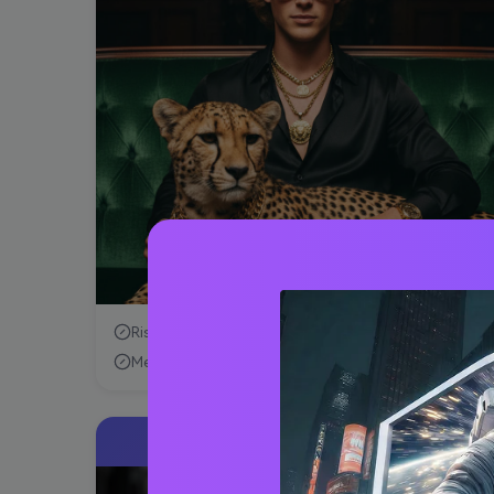
Risoluzione inferiore
Meno dettagli facciali
NANO BANANA PRO