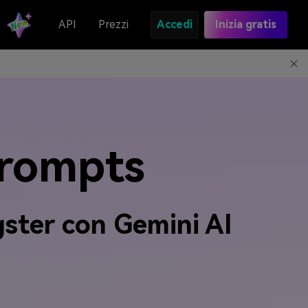
API
Prezzi
Accedi
Inizia gratis
Prompts
gster con Gemini AI