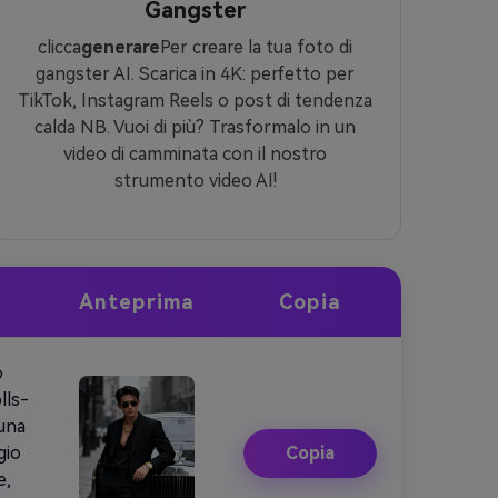
Gangster
clicca
generare
Per creare la tua foto di
gangster AI. Scarica in 4K: perfetto per
TikTok, Instagram Reels o post di tendenza
calda NB. Vuoi di più? Trasformalo in un
video di camminata con il nostro
strumento video AI!
Anteprima
Copia
o
lls-
 una
gio
Copia
e,