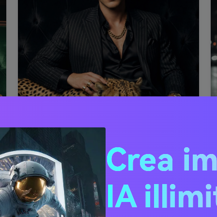
Crea i
Qualità 4K ultra-HD
Perfetta conservazione del viso
IA illim