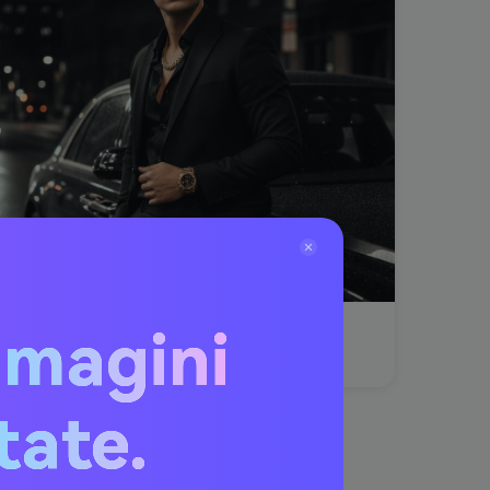
mmagini
Illuminazione di base
Precisione di stile limitata
itate.