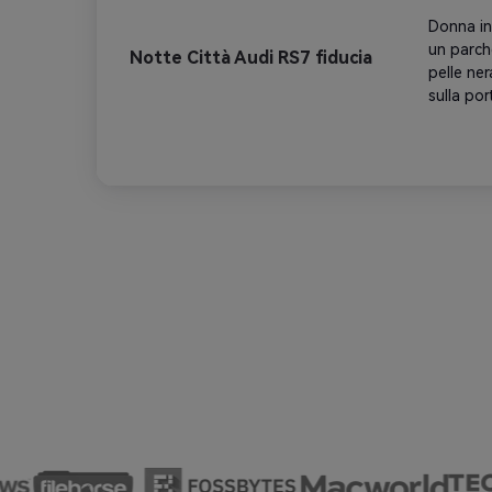
arancioni
Donna in
di pellic
un parch
Non cambi
Notte Città Audi RS7 fiducia
pelle ner
sulla po
angolo co
griglia a
blu che 
emblema A
cyberpun
silhouett
Gradazio
film, tra
8K. Non c