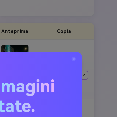
Anteprima
Copia
Copia
Crea un'immagine simile ↗
mmagini
itate.