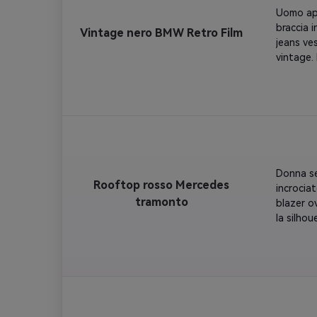
film vint
Uomo app
cambiare 
braccia i
Vintage nero BMW Retro Film
jeans ves
vintage.
logo roun
griglia r
Ombre dr
70 con s
profondi
con morb
dettaglio
Donna se
cambiare 
Rooftop rosso Mercedes
incrocia
tramonto
blazer o
la silhou
basso an
Mercedes
logo Merc
tramonto
naturale
via con 