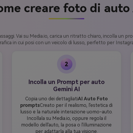
ome creare foto di auto 
saggi. Vai su Media.io, carica un ritratto chiaro, incolla un pr
afica in cui posi con un veicolo di lusso, perfetto per Instag
2
Incolla un Prompt per auto
Gemini AI
Copia uno dei dettagliati
AI Auto Foto
prompts
Creato per il realismo, l'estetica di
lusso e la naturale interazione uomo-auto.
Incollala su Media.io, oppure regola il
modello dell'auto, la posa o l'illuminazione
per adattarla alla tua visione.