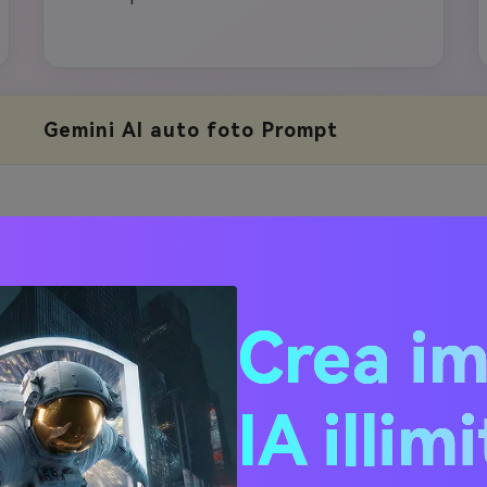
Gemini AI auto foto Prompt
a appoggiata ad una Lamborghini Huracán verde metallico in 
ce strada della città di notte. Indossa un elegante abito da 
na spalla verde smeraldo con fessura alta, abbinato al colore 
o. Scattato da una prospettiva laterale a basso angolo che 
Crea i
 logo Lamborghini bull sul cofano anteriore. Sentieri leggeri 
fico di passaggio in sfondo. Ambiente urbano con segnaletica 
 luci stradali che creano effetto bokeh. L'iconico logo della 
IA illim
 chiaramente visibile e a fuoco netto. Classificazione 
rafica del colore con toni teal e oro, texture di grano di 
. pose sicura e naturale, dettagli della pelle ultra-realistici, 
ne 8K, rapporto aspetto verticale 9:16. Non cambiare i miei 