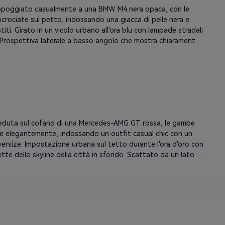
age, trama ultra-realistica 8K. Rapporto verticale 9:16. Non 
oggiato casualmente a una BMW M4 nera opaca, con le 
i miei tratti facciali.
ncrociate sul petto, indossando una giacca di pelle nera e 
titi. Girato in un vicolo urbano all'ora blu con lampade stradali 
 Prospettiva laterale a basso angolo che mostra chiaramente il 
del blu e bianco della BMW sulla griglia anteriore. L'iconica 
enale BMW e l'emblema sono in evidenza e ben illuminati. 
ammatiche e illuminazione humorous. Retro film estetico anni' 
ovrapposizione di grano, tavolozza di colori attenuata, 
tà di campo cinematografica bassa. Sfondo: pareti di mattoni 
ido bokeh. Postura naturale e sicura, tessuto realistico e 
 della pelle. Verticale 9:16, risoluzione fotorealistica 8K. Non 
duta sul cofano di una Mercedes-AMG GT rossa, le gambe 
i miei tratti facciali.
te elegantemente, indossando un outfit casual chic con un 
versize. Impostazione urbana sul tetto durante l'ora d'oro con 
ette dello skyline della città in sfondo. Scattato da un lato a 
golo che cattura l'emblema della stella a tre punte di 
-Benz in modo prominente sulla griglia anteriore. L'iconico 
edes è chiaramente visibile e brillante. Caldo bagliore del 
 e morbida illuminazione del bordo sui suoi capelli. pose 
 e rilassata con le mani appoggiate sul cappuccio, guardando 
sicurezza. Gradazione cinematografica del colore con toni 