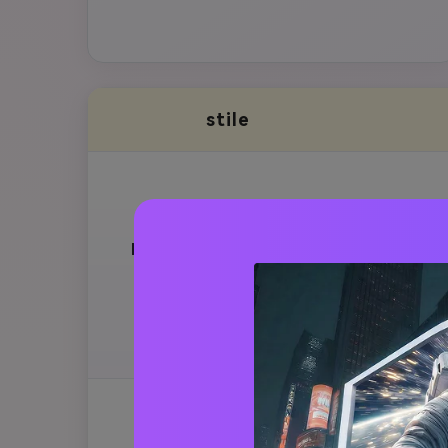
stile
Una donn
Lamborghini verde notte
una viva
urbana
sera a u
dell'aut
mostra il
dal traf
al neon e
vettura è
cinematog
pellicola
risoluzio