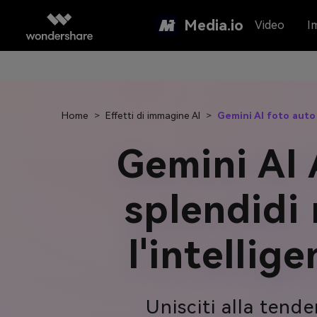
Media.io
Video
I
Home
>
Effetti di immagine AI
>
Gemini AI foto auto
Gemini AI
splendidi 
l'intellig
Unisciti alla tend