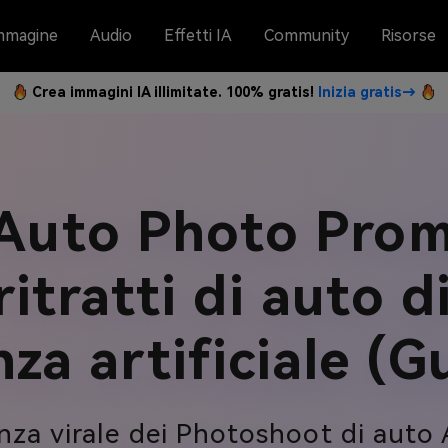
mmagine
Audio
Effetti IA
Community
Risorse
Crea immagini IA illimitate. 100% gratis!
Inizia gratis→
 Auto Photo Prom
ritratti di auto d
enza artificiale (
enza virale dei Photoshoot di auto 