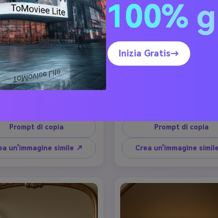
100% g
Inizia Gratis→
ppia estetica specchio
Coppia estetica specc
Selfie
Selfie
lfie di specchio di coppia di 
Un selfie di specchio di coppi
 Valentino estetico con un 
San Valentino estetico con
, mood.Preservare i volti e le 
morbido, mood.Preservare i volt
tteristiche del corpo della 
caratteristiche del corpo de
ia esattamente come nella 
coppia esattamente come ne
Prompt di copia
Prompt di copia
caricata.Stanza minimalista, 
foto caricata.Stanza minimal
biente calda, ombre delicate, 
luce ambiente calda, ombre del
ea un'immagine simile ↗
Crea un'immagine simil
sfera accogliente e intima. 
atmosfera accogliente e int
aturale, linguaggio del corpo 
pose naturale, linguaggio del
a sforzo, abiti eleganti ma 
senza sforzo, abiti eleganti
ri. Stile fotografico ultra-
sobri. Stile fotografico ul
istico, composizione pulita, 
realistico, composizione pul
suna esagerazione, nessun 
nessuna esagerazione, nes
effetto artificiale.
effetto artificiale.