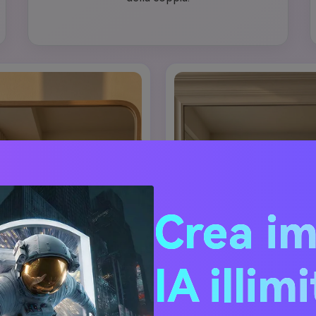
Crea i
IA illim