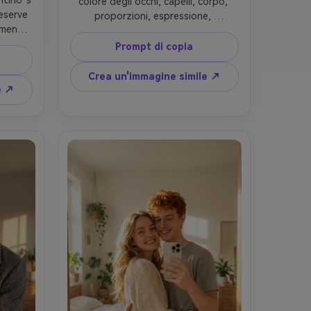
ino' s 
colore degli occhi, capelli, corpo, 
eserve 
proporzioni, espressione, 
amente 
abbigliamento, stile o identità. Solo 
ne 
adattato ad una foto realistica. 👤 
Prompt di copia
cina, 
La ragazza (io) è una persona reale, 
ziosa 
fotorealistica. Tengo il telefono e il 
Crea un'immagine simile ↗
zione 
telefono mi copre completamente il 
e ↗
 campo 
viso (nessuna sfocatura). Non 
ca 
cambiare il mio abbigliamento, il mio 
co, 
corpo o lo stile. 📸 Pose• (((a))) si 
artone 
trova davanti a uno specchio, 
one.
serio.• Trasporta la ragazza sulla 
spalla destra (carrello stilizzato del 
pompiere). • Il braccio destro le 
tiene le gambe, il braccio sinistro 
rilassato.• (((a))) non tiene il 
telefono e si guarda allo specchio.• 
La ragazza si sdraia a faccia giù 
sopra la sua spalla, tiene il telefono 
verso lo specchio, i capelli cadono in 
avanti. 🎥 Stile Foto da interno 
fotorealistica, illuminazione calda, 