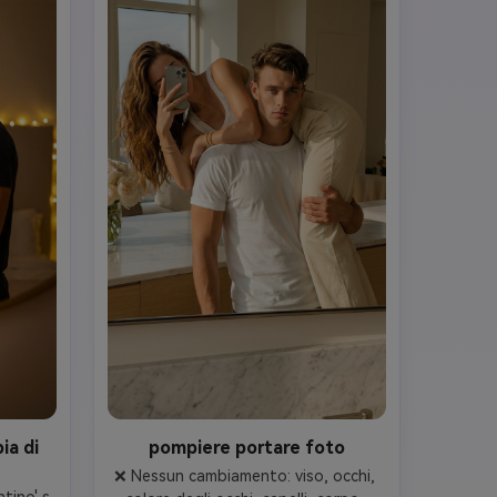
stylized art.

ia di
pompiere portare foto
❌ Nessun cambiamento: viso, occhi, 