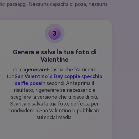
lici passaggi. Nessuna capacità di posa, nessuna
3
Genera e salva la tua foto di
Valentine
clicca
generare
E lascia che l'AI ricrei il
tuo
San Valentino' s Day coppia specchio
selfie pose
in secondi. Anteprima il
risultato, rigenerare se necessario e
scegliere la versione che ti piace di più.
Scarica e salva la tua foto, perfetta per
condividere a San Valentino o pubblicare
sui social media.