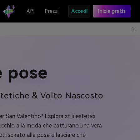
API
Prezzi
Accedi
Inizia gratis
e pose
stetiche & Volto Nascosto
 San Valentino? Esplora stili estetici
specchio alla moda che catturano una vera
t ispirato alla posa e lasciare che