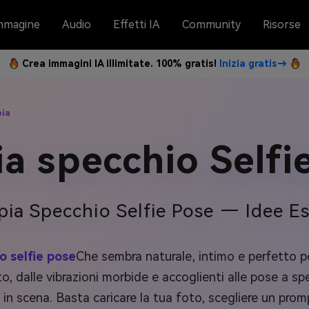
mmagine
Audio
Effetti IA
Community
Risorse
Crea immagini IA illimitate. 100% gratis!
Inizia gratis→
pia
a specchio Selfi
pia Specchio Selfie Pose — Idee E
 selfie pose
Che sembra naturale, intimo e perfetto per
sto, dalle vibrazioni morbide e accoglienti alle pose a 
n scena. Basta caricare la tua foto, scegliere un promp