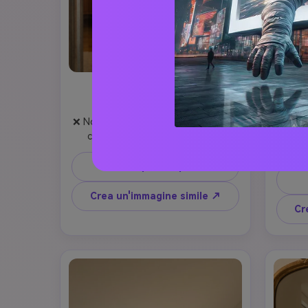
pompiere portare foto
Co
Un se
❌ No changes at all: face, eyes, eye 
San
color, hair, body, proportions, 
morbido
expression, clothing, style, or 
cara
identity.

Prompt di copia
copp
Only adapted to a realistic photo.

foto 
👤 The girl (me)

Crea un'immagine simile ↗
luce am
Real person, photorealistic.

Cr
atmo
I hold the phone, and the phone 
pose n
completely covers my face (NO blur).

senz
Do not change my clothing, body, or 
sob
style.

real
📸 Pose

nes
• (((A))) stands in front of a mirror, 