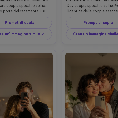
mpiere audace e romantico 
Un morbido e intimo San Valent
are coppia specchio selfie. 
Day coppia specchio selfie.Pr
o porta delicatamente il suo 
l'identità della coppia esatt
ner sopra la spalla mentre il 
come mostrato nell'immagi
rtner scatta un selfie allo 
caricata. La coppia è molto vi
Prompt di copia
Prompt di copia
cchio.Mantieni entrambe le 
gentile contatto fisico, silen
e esattamente identiche alla 
connessione emotiva. Illumina
ea un'immagine simile ↗
Crea un'immagine simil
di riferimento, comprese le 
morbida calda, profondità di
ratteristiche del viso e le 
bassa, atmosfera romanti
zioni del corpo. Forte senso 
estetica. Stile fotorealisti
ucia e intimità, umore giocoso 
espressioni naturali, nessun c
ntico. Illuminazione estetica, 
animato, nessuna illustrazi
o realistico allo specchio, stile 
grafico cinematografico ma 
naturale.