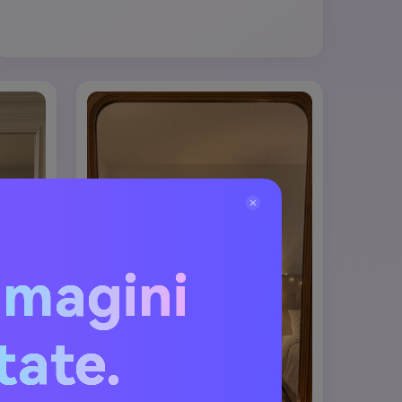
mmagini
itate.