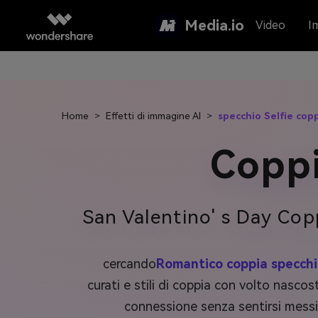
Media.io
Video
I
Home
>
Effetti di immagine AI
>
specchio Selfie cop
Coppi
San Valentino' s Day Cop
cercando
Romantico coppia specchio
curati e stili di coppia con volto nasco
connessione senza sentirsi messi i