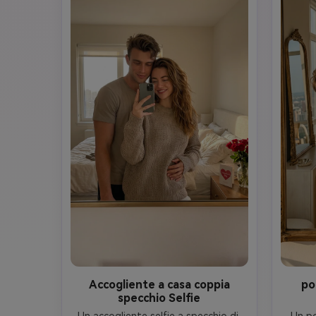
serious.

• Carries the girl on his right 
shoulder (stylized fireman carry).

• Right arm holds her legs, left arm 
relaxed.

• (((A))) does not hold the phone 
and looks at the mirror.

• The girl lies face down over his 
shoulder, holds the phone toward 
the mirror, hair falling forward.

🎥 Style

Photorealistic indoor photo, warm 
lighting, large mirror.

No anime, no illustration.

No changes to Steve or the girl.

Accogliente a casa coppia
po
specchio Selfie