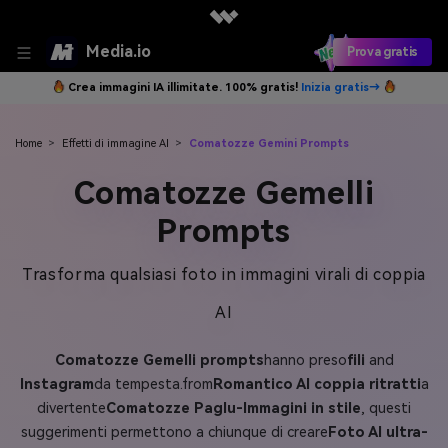
Media.io
Prova gratis
Crea immagini IA illimitate. 100% gratis!
Inizia gratis→
Home
>
Effetti di immagine AI
>
Comatozze Gemini Prompts
Comatozze Gemelli
Prompts
Trasforma qualsiasi foto in immagini virali di coppia
AI
Comatozze Gemelli prompts
hanno preso
fili
and
Instagram
da tempesta.from
Romantico AI coppia ritratti
a
divertente
Comatozze Paglu-Immagini in stile
, questi
suggerimenti permettono a chiunque di creare
Foto AI ultra-