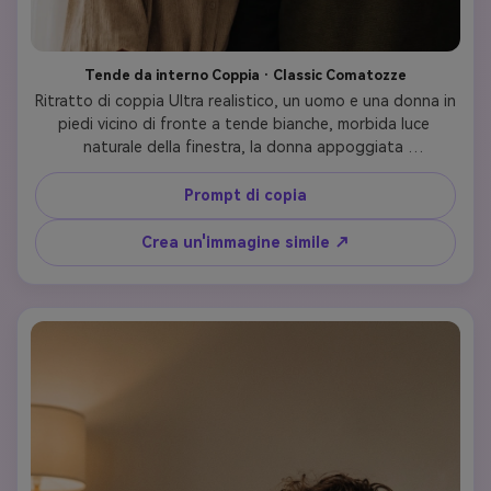
Tende da interno Coppia · Classic Comatozze
Ritratto di coppia Ultra realistico, un uomo e una donna in 
piedi vicino di fronte a tende bianche, morbida luce 
naturale della finestra, la donna appoggiata 
delicatamente sulla spalla dell'uomo, illuminazione 
cinematografica, profondità di campo bassa, estetica 
Prompt di copia
Instagram, momento sincero, struttura della pelle 
altamente dettagliata, fotografia professionale, 
Crea un'immagine simile ↗
Comatozze gemelli prompt stile