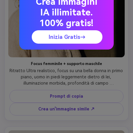
Crea immagini
IA illimitate.
100% gratis!
Inizia Gratis→
Focus femminile + supporto maschile
Ritratto Ultra realistico, focus su una bella donna in primo 
piano, uomo in piedi leggermente dietro di lei, 
illuminazione morbida, profondità di campo 
cinematografica, toni naturali della pelle, estetica 
Instagram, sottile connessione emotiva, stile Comatozze
Prompt di copia
Crea un'immagine simile ↗