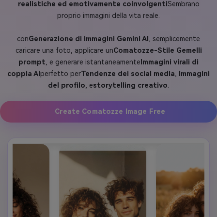
realistiche ed emotivamente coinvolgenti
Sembrano
proprio immagini della vita reale.
con
Generazione di immagini Gemini AI
, semplicemente
caricare una foto, applicare un
Comatozze-Stile Gemelli
prompt
, e generare istantaneamente
Immagini virali di
coppia AI
perfetto per
Tendenze dei social media
,
Immagini
del profilo
, e
storytelling creativo
.
Create Comatozze Image Free