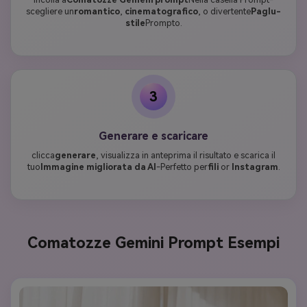
scegliere un
romantico
,
cinematografico
, o divertente
Paglu-
stile
Prompto.
3
Generare e scaricare
clicca
generare
, visualizza in anteprima il risultato e scarica il
tuo
Immagine migliorata da AI
-Perfetto per
fili
or
Instagram
.
Comatozze Gemini Prompt Esempi