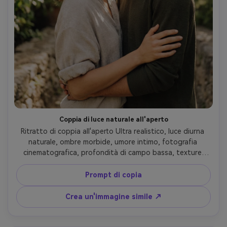
Coppia di luce naturale all'aperto
Ritratto di coppia all'aperto Ultra realistico, luce diurna 
naturale, ombre morbide, umore intimo, fotografia 
cinematografica, profondità di campo bassa, texture 
realistiche, estetica Instagram, Comatozze gemelli 
suggerisce stile
Prompt di copia
Crea un'immagine simile ↗