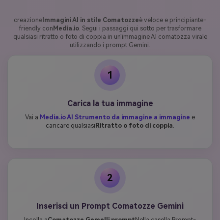
creazione
Immagini AI in stile Comatozze
è veloce e principiante-
friendly con
Media.io
. Segui i passaggi qui sotto per trasformare
qualsiasi ritratto o foto di coppia in un'immagine AI comatozza virale
utilizzando i prompt Gemini.
1
Carica la tua immagine
Vai a
Media.io AI Strumento da immagine a immagine
e
caricare qualsiasi
Ritratto o foto di coppia
.
2
Inserisci un Prompt Comatozze Gemini
Incolla a
Comatozze Gemelli prompt
Nella casella Prompt-