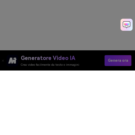
Generatore Video IA
Genera ora
Crea video facilmente da testo o immagini
Create Your Christmas Face
Media.io Online Tools Quality Rating：
4.7 (162,357 Votes)
Generatore Video AI