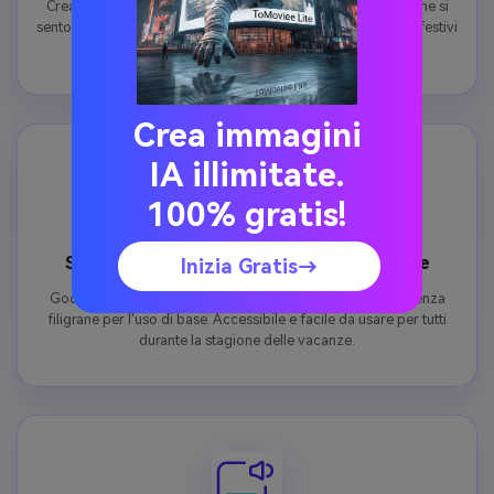
Crea biglietti personalizzati di scambio di facce di Natale che si
sentono premurosi e unici. Ideale per condividere gli auguri festivi
con la famiglia, gli amici e i colleghi.
Crea immagini
IA illimitate.
100% gratis!
Scambio di faccia di Natale gratuito Online
Inizia Gratis→
Godetevi uno scambio di facce di Natale gratuito online senza
filigrane per l'uso di base. Accessibile e facile da usare per tutti
durante la stagione delle vacanze.