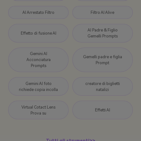
AI Arrestato Filtro
Filtro AI Alive
AI Padre & Figlio
Effetto di fusione AI
Gemelli Prompts
Gemini AI
Gemelli padre e figlia
Acconciatura
Prompt
Prompts
Gemini AI foto
creatore di biglietti
richiede copia incolla
natalizi
Virtual Cotact Lens
Effetti AI
Prova su
Tutti gli strumenti>>