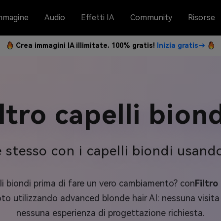
mmagine
Audio
Effetti IA
Community
Risorse
Crea immagini IA illimitate. 100% gratis!
Inizia gratis→
iltro capelli bion
tesso con i capelli biondi usando l
li biondi prima di fare un vero cambiamento? con
Filtro
to utilizzando advanced blonde hair AI: nessuna visita
nessuna esperienza di progettazione richiesta.