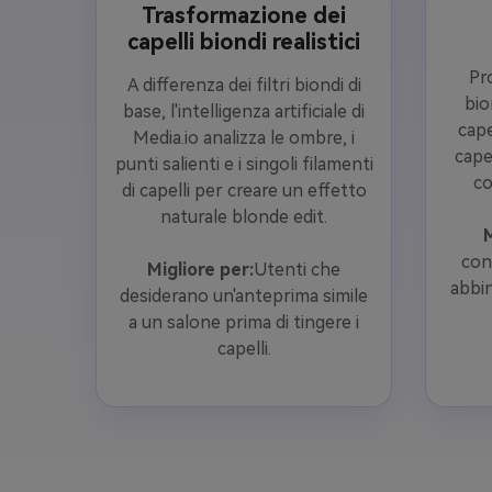
Trasformazione dei
capelli biondi realistici
Pro
A differenza dei filtri biondi di
bio
base, l'intelligenza artificiale di
cape
Media.io analizza le ombre, i
capel
punti salienti e i singoli filamenti
co
di capelli per creare un effetto
naturale blonde edit.
M
con
Migliore per:
Utenti che
abbin
desiderano un'anteprima simile
a un salone prima di tingere i
capelli.