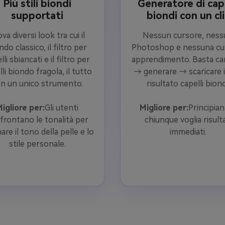
Più stili biondi
Generatore di cape
supportati
biondi con un cli
va diversi look tra cui il
Nessun cursore, ness
ndo classico, il filtro per
Photoshop e nessuna cur
lli sbiancati e il filtro per
apprendimento. Basta car
li biondo fragola, il tutto
→ generare → scaricare i
n un unico strumento.
risultato capelli biond
igliore per:
Gli utenti
Migliore per:
Principian
frontano le tonalità per
chiunque voglia risulta
are il tono della pelle e lo
immediati.
stile personale.