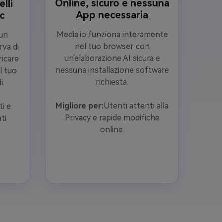
Online, sicuro e nessuna
lli
App necessaria
c
Media.io funziona interamente
un
nel tuo browser con
va di
un'elaborazione AI sicura e
icare
nessuna installazione software
l tuo
richiesta.
i.
Migliore per:
Utenti attenti alla
ti e
Privacy e rapide modifiche
ti
online.