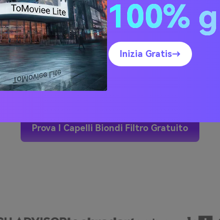
100% g
Inizia Gratis→
Prova I Capelli Biondi Filtro Gratuito