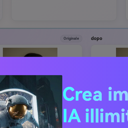
dopo
Originale
Crea i
IA illim