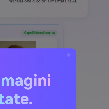
miscelazione di colori alimentata da AI.
Capelli biondi uscita
mmagini
itate.