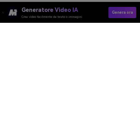
Generatore Video IA
Genera ora
Crea video facilmente da testo o immagini
Add Rainbow To Photo →
Media.io Online Tools Quality Rating：
4.7 (162,357 Votes)
Generatore Video AI
Generatore Immagini AI
Generatore Musica AI
Template e Filtri AI