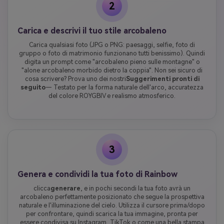
2
Carica e descrivi il tuo stile arcobaleno
Carica qualsiasi foto (JPG o PNG: paesaggi, selfie, foto di
gruppo o foto di matrimonio funzionano tutti benissimo). Quindi
digita un prompt come "arcobaleno pieno sulle montagne" o
"alone arcobaleno morbido dietro la coppia". Non sei sicuro di
cosa scrivere? Prova uno dei nostri
Suggerimenti pronti di
seguito
— Testato per la forma naturale dell'arco, accuratezza
del colore ROYGBIV e realismo atmosferico.
3
Genera e condividi la tua foto di Rainbow
clicca
generare
, e in pochi secondi la tua foto avrà un
arcobaleno perfettamente posizionato che segue la prospettiva
naturale e l'illuminazione del cielo. Utilizza il cursore prima/dopo
per confrontare, quindi scarica la tua immagine, pronta per
essere condivisa su Instagram, TikTok o come una bella stampa