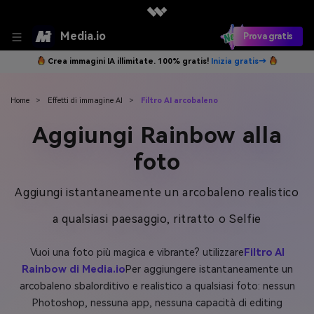
Media.io
Prova gratis
Crea immagini IA illimitate. 100% gratis!
Inizia gratis→
Home
>
Effetti di immagine AI
>
Filtro AI arcobaleno
Aggiungi Rainbow alla
foto
Aggiungi istantaneamente un arcobaleno realistico
a qualsiasi paesaggio, ritratto o Selfie
Vuoi una foto più magica e vibrante? utilizzare
Filtro AI
Rainbow di Media.io
Per aggiungere istantaneamente un
arcobaleno sbalorditivo e realistico a qualsiasi foto: nessun
Photoshop, nessuna app, nessuna capacità di editing