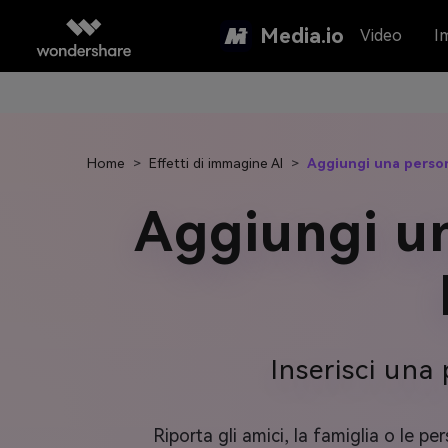
Media.io
Video
I
Home
>
Effetti di immagine AI
>
Aggiungi una person
Aggiungi un
Inserisci una
Riporta gli amici, la famiglia o le 