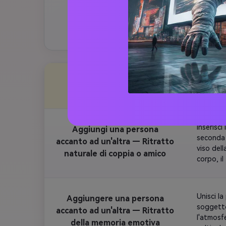
che per professionisti creativi.
Nano
stile
Inserisci
Aggiungi una persona
seconda f
accanto ad un'altra — Ritratto
viso del
naturale di coppia o amico
corpo, il
naturale.
Unisci l
Aggiungere una persona
soggetto 
accanto ad un'altra — Ritratto
l'atmosfe
della memoria emotiva