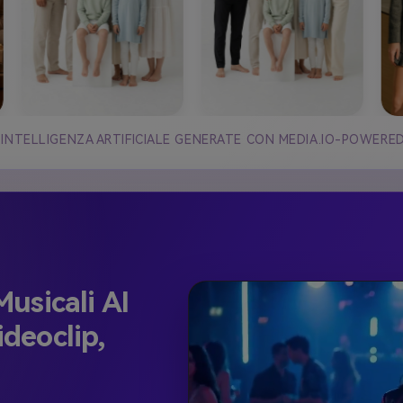
 INTELLIGENZA ARTIFICIALE GENERATE CON MEDIA.IO-POWERE
usicali AI
ideoclip,