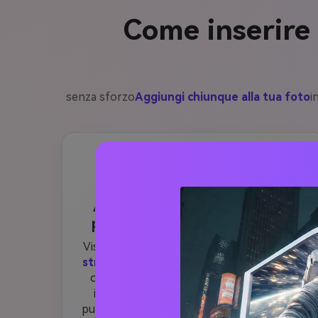
Come inserire 
senza sforzo
Aggiungi chiunque alla tua foto
i
1
Apri Media.io AI Aggiungi una
persona al generatore di foto
Visita
Media.io Aggiungi una persona allo
strumento fotografico
Nessun download
o installazioni necessari: tutto funziona
immediatamente online. L'interfaccia è
pulita e intuitiva, pronta sia per principianti