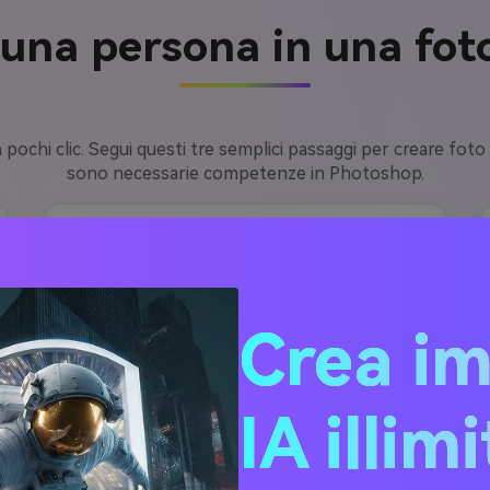
una persona in una fot
n pochi clic. Segui questi tre semplici passaggi per creare foto
sono necessarie competenze in Photoshop.
2
Carica le tue foto e inserisci un
Crea i
Prompt
Carica la foto che vuoi modificare e
l'immagine della persona che vuoi
IA illim
aggiungere. Puoi anche inserire un breve
prompt AI per descrivere la scena o la
posa, oppure semplicemente scegliere