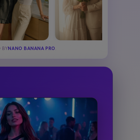
D BY
NANO BANANA PRO
.