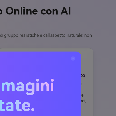
o Online con AI
 di gruppo realistiche e dall'aspetto naturale: non
3
Genera e salva la tua nuova foto
mmagini
clicca
generare
, e la nostra intelligenza
artificiale regola automaticamente
l'illuminazione, la prospettiva e le ombre
itate.
per un risultato perfetto. In pochi secondi,
la tua nuova foto di gruppo apparirà
naturale e perfettamente mescolata.