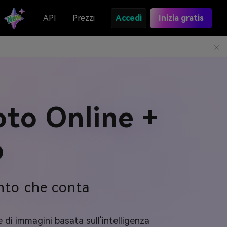
API
Prezzi
Accedi
Inizia gratis
oto Online +
o
ento che conta
 di immagini basata sull'intelligenza