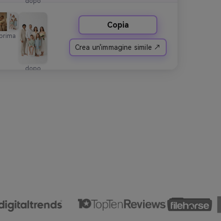
dopo
Copia
prima
Crea un'immagine simile ↗
dopo