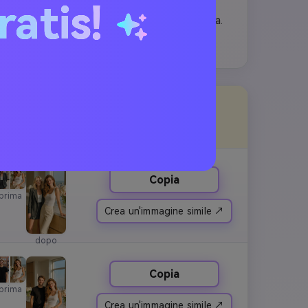
ratis!
Scarica immediatamente l'immagine o
condividila direttamente sui social media.
Anteprima
Copia
Copia
prima
Crea un'immagine simile ↗
dopo
Copia
prima
Crea un'immagine simile ↗