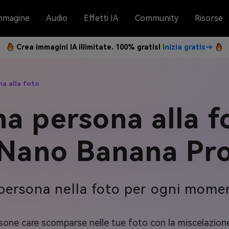
mmagine
Audio
Effetti IA
Community
Risorse
Crea immagini IA illimitate. 100% gratis!
Inizia gratis→
a alla foto
a persona alla f
Nano Banana Pr
 persona nella foto per ogni mom
persone care scomparse nelle tue foto con la miscelazione