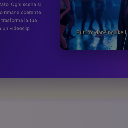
ato. Ogni scena si
io rimane coerente.
 trasforma la tua
n un videoclip