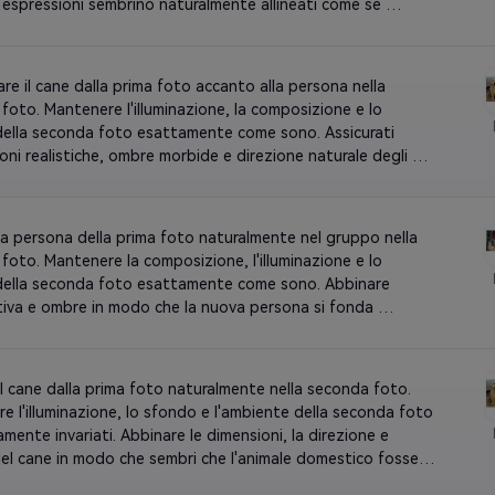
e espressioni sembrino naturalmente allineati come se 
catturati insieme.
re il cane dalla prima foto accanto alla persona nella 
foto. Mantenere l'illuminazione, la composizione e lo 
ella seconda foto esattamente come sono. Assicurati 
oni realistiche, ombre morbide e direzione naturale degli 
 un risultato realistico.
 la persona della prima foto naturalmente nel gruppo nella 
foto. Mantenere la composizione, l'illuminazione e lo 
ella seconda foto esattamente come sono. Abbinare 
iva e ombre in modo che la nuova persona si fonda 
ente tra gli altri.
 il cane dalla prima foto naturalmente nella seconda foto. 
e l'illuminazione, lo sfondo e l'ambiente della seconda foto 
ente invariati. Abbinare le dimensioni, la direzione e 
del cane in modo che sembri che l'animale domestico fosse 
amente lì con le persone.