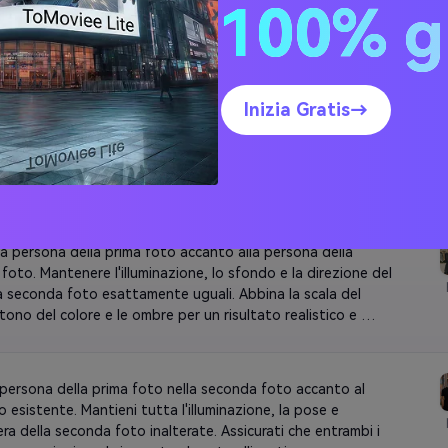
100% g
dalla nostra libreria di prompt qui sotto per
abbinare perfettamente la tua idea.
Inizia Gratis→
 Banana 2 Aggiungi Somwone al Prompt
fotografico
 la persona della prima foto accanto alla persona della 
oto. Mantenere l'illuminazione, lo sfondo e la direzione del 
la seconda foto esattamente uguali. Abbina la scala del 
 tono del colore e le ombre per un risultato realistico e 
a persona della prima foto nella seconda foto accanto al 
esistente. Mantieni tutta l'illuminazione, la pose e 
ra della seconda foto inalterate. Assicurati che entrambi i 