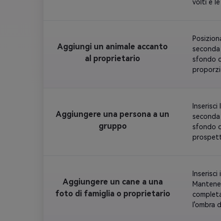
volti e l
fossero 
Posiziona
Aggiungi un animale accanto
seconda 
al proprietario
sfondo d
proporzi
occhi per
Inserisci
Aggiungere una persona a un
seconda 
gruppo
sfondo d
prospett
perfettam
Inserisci
Aggiungere un cane a una
Mantener
foto di famiglia o proprietario
completam
l'ombra 
originari