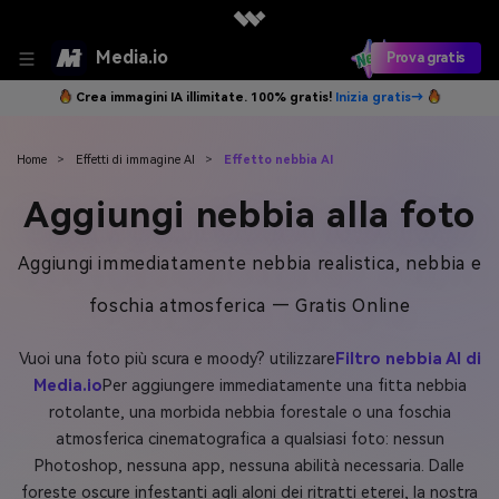
Media.io
Prova gratis
Crea immagini IA illimitate. 100% gratis!
Inizia gratis→
Home
>
Effetti di immagine AI
>
Effetto nebbia AI
Aggiungi nebbia alla foto
Aggiungi immediatamente nebbia realistica, nebbia e
foschia atmosferica — Gratis Online
Vuoi una foto più scura e moody? utilizzare
Filtro nebbia AI di
Media.io
Per aggiungere immediatamente una fitta nebbia
rotolante, una morbida nebbia forestale o una foschia
atmosferica cinematografica a qualsiasi foto: nessun
Photoshop, nessuna app, nessuna abilità necessaria. Dalle
foreste oscure infestanti agli aloni dei ritratti eterei, la nostra