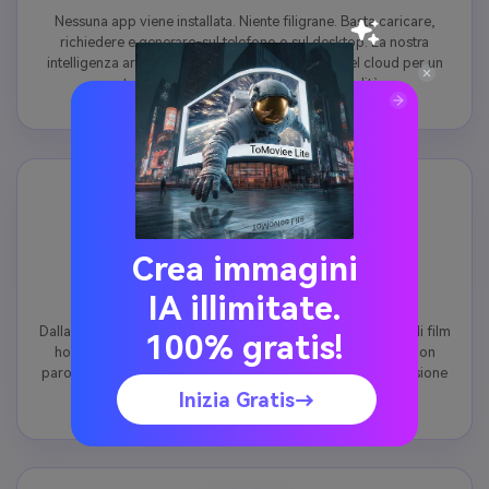
Nessuna app viene installata. Niente filigrane. Basta caricare,
richiedere e generare-sul telefono o sul desktop. La nostra
intelligenza artificiale funziona in modo sicuro nel cloud per un
output di nebbia immediato e di alta qualità.
Crea immagini
Qualsiasi scena, qualsiasi stile di nebbia
IA illimitate.
Dalla morbida nebbia mattutina in un prato alla fitta nebbia di film
100% gratis!
horror in un vicolo buio: descrivi qualsiasi stile di nebbia con
parole. La nostra intelligenza artificiale interpreta con precisione
tutto, dalla "foschia sottile" alla "smog apocalittico".
Inizia Gratis→