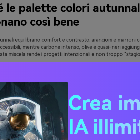
 le palette colori autunnal
onano così bene
unnali equilibrano comfort e contrasto: arancioni e marroni c
accessibili, mentre carbone intenso, olive e quasi-neri aggiun
a miscela rende i progetti intenzionali e non troppo “stagion
 stampano anche molto bene. I pigmenti terrosi risultano ric
hi (carta, cartone, tessuto) e i neutri caldi creano uno spazio
antiene leggibilità nei layout.
i schemi cromatici autunnali sono versatili. Puoi renderli rusti
Crea i
moderni (brace + teal quasi-nero) mantenendo coesione su U
arketing.
IA illim
20 idee di palette autunna