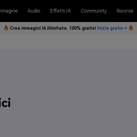
mmagine
Audio
Effetti IA
Community
Risorse
Crea immagini IA illimitate. 100% gratis!
Inizia gratis→
ci