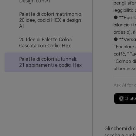
Design con AI
per gli sfo
leggibilità
Palette di colori matrimonio:
● **Equili
20 idee, codici HEX e design
bilancia i 
AI
ardesia), r
● **Versat
20 Idee di Palette Colori
Cascata con Codici Hex
"Focolare 
caffè, "Ru
Palette di colori autunnali:
"Campo di 
21 abbinamenti e codici Hex
al benesse
Ask AI for
Chat
Gli schemi di c
secche e ombre