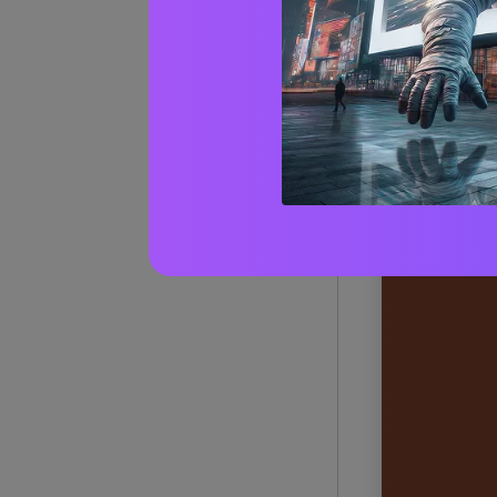
codic
1) Foco