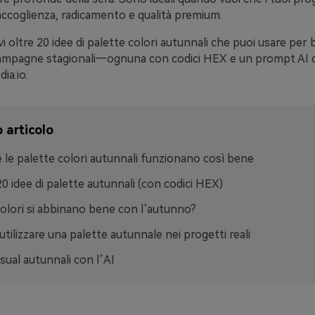
ccoglienza, radicamento e qualità premium.
vi oltre 20 idee di palette colori autunnali che puoi usare per 
ampagne stagionali—ognuna con codici HEX e un prompt AI 
ia.io.
 articolo
 le palette colori autunnali funzionano così bene
20 idee di palette autunnali (con codici HEX)
colori si abbinano bene con l’autunno?
tilizzare una palette autunnale nei progetti reali
isual autunnali con l’AI