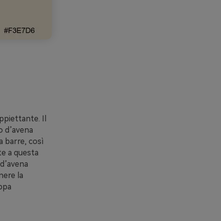
ppiettante. Il
o d’avena
a barre, così
te a questa
 d’avena
nere la
oppa