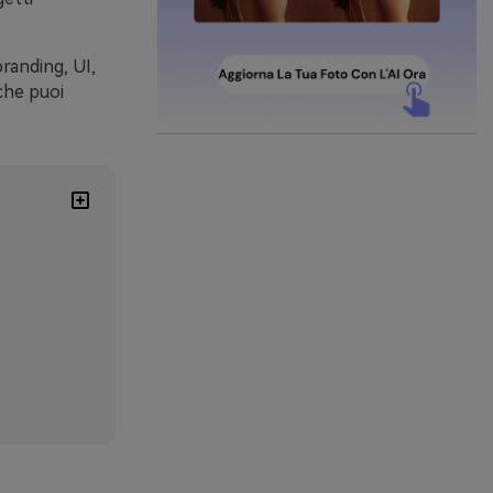
branding, UI,
che puoi