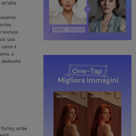
 un'alta
pesante,
schio,
i texture.
sti: usa
 come il
erno, o
e dedicata
l forno, erbe
getti