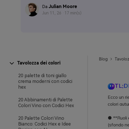
Julian Moore
Da
Jun 11, 26 ·
17 min(s)
Blog
Tavoloz
Tavolozza dei colori
20 palette di toni giallo
crema moderni con codici
TL;D
hex
Ecco un rie
20 Abbinamenti di Palette
colori autu
Colori Vino con Codici Hex
● **Ruoli e
20 Palette Colori Vino
Bianco: Codici Hex e Idee
(sfondo ne