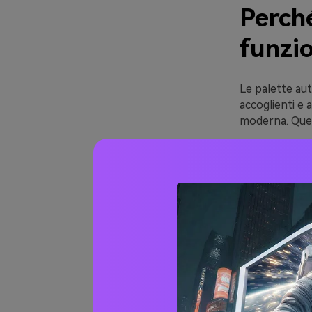
Perché
funzi
Le palette aut
accoglienti e 
moderna. Quest
Fotografano e
materiali opac
naturale che m
Soprattutto, gl
pino) oppure 
materiali di m
Oltre 