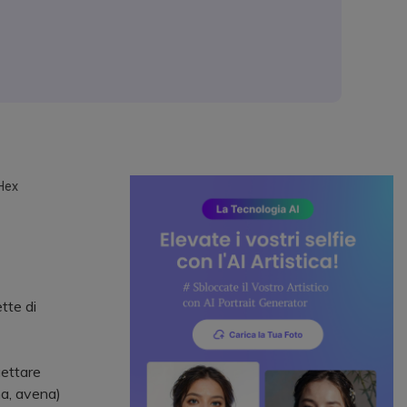
 Hex
tte di
gettare
ma, avena)