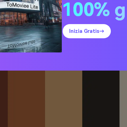
100% g
i HEX)
lare del Raccolto
Inizia Gratis→