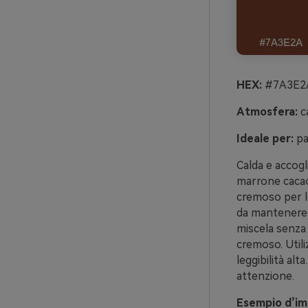
HEX:
#7A3E2A
Atmosfera:
ca
Ideale per:
pa
Calda e accogl
marrone cacao
cremoso per lo
da mantenere l
miscela senza 
cremoso. Utili
leggibilità alt
attenzione.
Esempio d’imm