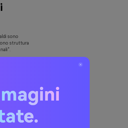
i
aldi sono
gono struttura
ali”.
chi su
 bianco
ci (beige +
mmagini
I, branding e
itate.
li (con