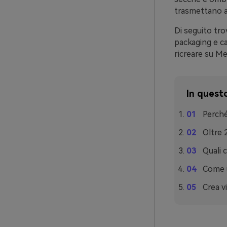
trasmettano a
Di seguito tro
packaging e c
ricreare su Med
In questo
Perché
Oltre 
Quali 
Come u
Crea v