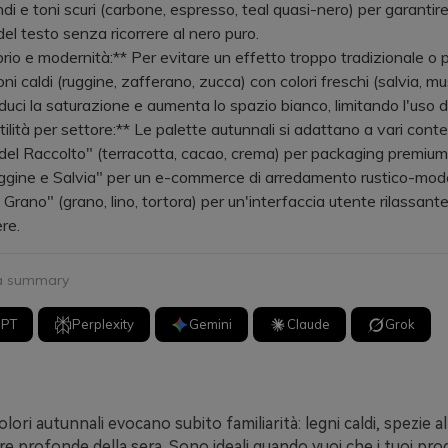
ndi e toni scuri (carbone, espresso, teal quasi-nero) per garantire
 del testo senza ricorrere al nero puro.
brio e modernità:** Per evitare un effetto troppo tradizionale o 
toni caldi (ruggine, zafferano, zucca) con colori freschi (salvia, mu
iduci la saturazione e aumenta lo spazio bianco, limitando l'uso d
ilità per settore:** Le palette autunnali si adattano a vari conte
del Raccolto" (terracotta, cacao, crema) per packaging premium
ggine e Salvia" per un e-commerce di arredamento rustico-mod
Grano" (grano, lino, tortora) per un'interfaccia utente rilassant
re.
 a summary
GPT
Perplexity
Gemini
Claude
Grok
olori autunnali evocano subito familiarità: legni caldi, spezie a
 profonde della sera. Sono ideali quando vuoi che i tuoi pro