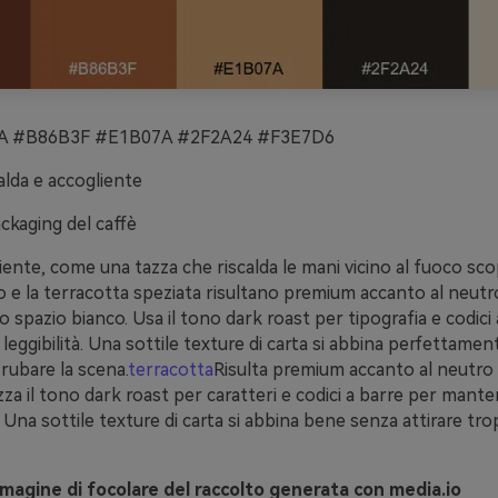
 #B86B3F #E1B07A #2F2A24 #F3E7D6
lda e accogliente
ckaging del caffè
iente, come una tazza che riscalda le mani vicino al fuoco sco
 e la terracotta speziata risultano premium accanto al neutr
 spazio bianco. Usa il tono dark roast per tipografia e codici 
eggibilità. Una sottile texture di carta si abbina perfettamen
rubare la scena.
terracotta
Risulta premium accanto al neutro
zza il tono dark roast per caratteri e codici a barre per mante
a. Una sottile texture di carta si abbina bene senza attirare tr
agine di focolare del raccolto generata con media.io