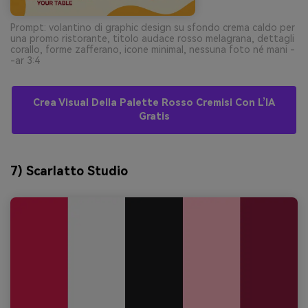
Prompt: volantino di graphic design su sfondo crema caldo per
una promo ristorante, titolo audace rosso melagrana, dettagli
corallo, forme zafferano, icone minimal, nessuna foto né mani -
-ar 3:4
Crea Visual Della Palette Rosso Cremisi Con L’IA
Gratis
7) Scarlatto Studio