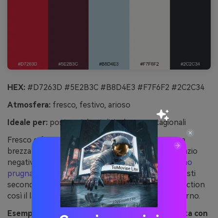
HEX:
#D7263D #5E2B3C #B8D4E3 #F7F6F2 #2C2C34
Atmosfera:
fresco, festivo, arioso
Ideale per:
post social natalizi e banner stagionali
Fresco e festivo, evoca bacche sulla neve con una
brezza blu fredda. Usa l’azzurro ghiaccio come spazio
negativo per non appesantire troppo i rossi. Il
tono
prugna
aggiunge profondità per ombre, bordi e testi
secondari. Consiglio: riserva il rosso per le call to action
così il layout rimane pulito e luminoso come l’inverno.
Esempio di immagine “bacca invernale” generata con