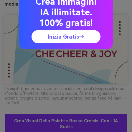
Crea immagini
media.io
IA illimitate.
100% gratis!
Inizia Gratis→
Prompt: banner natalizio per social media dal design pulito su
sfondo off-white, titolo rosso bacca, forme blu ghiaccio,
accenti prugna discreti, layout moderno, senza foto né mani -
-ar 16:9
Crea Visual Della Palette Rosso Cremisi Con L’IA
Gratis