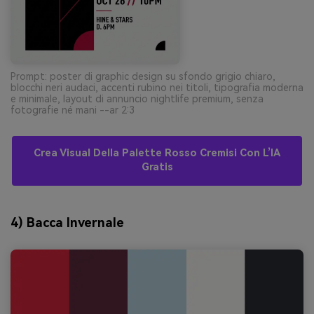
Prompt: poster di graphic design su sfondo grigio chiaro,
blocchi neri audaci, accenti rubino nei titoli, tipografia moderna
e minimale, layout di annuncio nightlife premium, senza
fotografie né mani --ar 2:3
Crea Visual Della Palette Rosso Cremisi Con L’IA
Gratis
4) Bacca Invernale