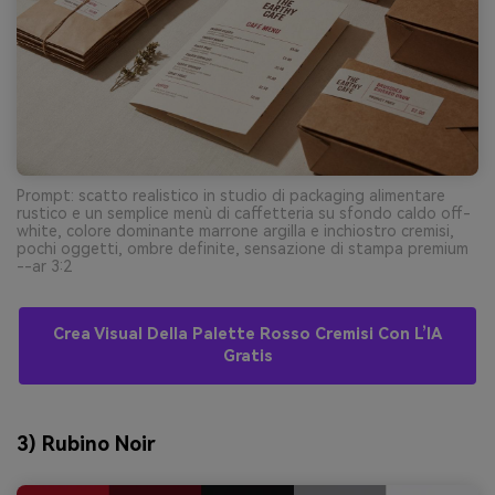
Prompt: scatto realistico in studio di packaging alimentare
rustico e un semplice menù di caffetteria su sfondo caldo off-
white, colore dominante marrone argilla e inchiostro cremisi,
pochi oggetti, ombre definite, sensazione di stampa premium
--ar 3:2
Crea Visual Della Palette Rosso Cremisi Con L’IA
Gratis
3) Rubino Noir