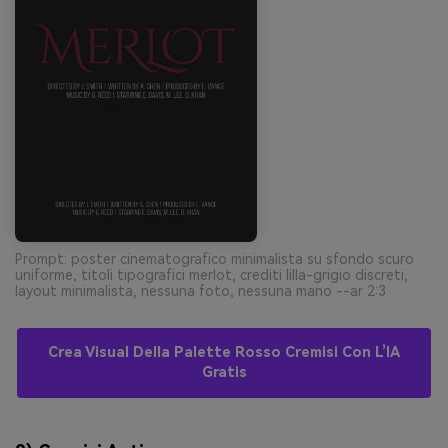
Prompt: poster cinematografico minimalista su sfondo scuro
uniforme, titoli tipografici merlot, crediti lilla-grigio discreti,
layout minimalista, nessuna foto, nessuna mano --ar 2:3
Crea Visual Della Palette Rosso Cremisi Con L’IA
Gratis