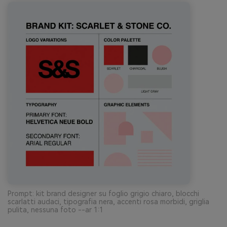
Prompt: kit brand designer su foglio grigio chiaro, blocchi
scarlatti audaci, tipografia nera, accenti rosa morbidi, griglia
pulita, nessuna foto --ar 1:1