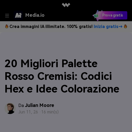
Media.io
Prova gratis
Crea immagini IA illimitate. 100% gratis!
Inizia gratis→
20 Migliori Palette
Rosso Cremisi: Codici
Hex e Idee Colorazione
Julian Moore
Da
Jun 11, 26 ·
16 min(s)