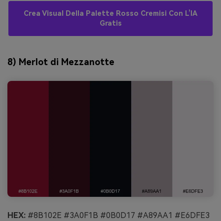
Crea Visual Della Palette Rosso Cremisi Con L’IA
Gratis
8) Merlot di Mezzanotte
HEX:
#8B102E #3A0F1B #0B0D17 #A89AA1 #E6DFE3