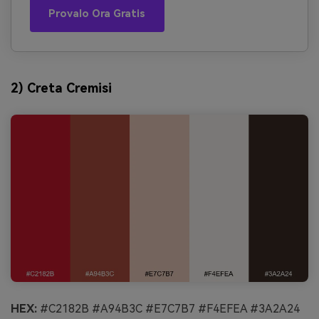
Provalo Ora Gratis
2) Creta Cremisi
HEX:
#C2182B #A94B3C #E7C7B7 #F4EFEA #3A2A24