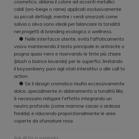
cosmetico, abbina il colore ad accenti metallici
caldi (oro-beige o rame) applicati esclusivamente
su piccoli dettagli, mentre i verdi smorzati come
salvia o oliva sono ideali per bilanciare la tonalità
nei progetti di branding ecologico o wellness.
● Nelle interfacce utente, evita l'affaticamento
visivo mantenendo il testo principale in antracite o
prugna quasi-nero e riservando le tinte più chiare
(blush o bianco lavanda) per le superfici, limitando
il boysenberry puro agli stati interattivi o alle call to
action.
● Se il design cromatico risulta eccessivamente
dolce, specialmente in abbinamento a tonalità lilla,
è necessario mitigare l'effetto integrando un
neutro profondo (come marrone cacao o ardesia
fredda) e riducendo proporzionalmente le aree
coperte da sfumature rosa.
Ask AI for a summary