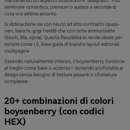
mantenendo un aspetto sofisticato e "disegnato". Può
sembrare romantico, premium o audace a seconda di
cosa vi si abbina accanto.
Si abbina bene sia con neutri ad alto contrasto (quasi-
neri, bianchi, grigi freddi) che con tinte ammorbidite
(blush, lilla, cipria). Questa flessibilità lo rende ideale per
sistemi come UI, linee guida di brand e layout editoriali
multipagina.
Essendo naturalmente intenso, il boysenberry funziona
al meglio come base o accento—donando profondità ai
design senza bisogno di texture pesanti o sfumature
complesse.
20+ combinazioni di colori
boysenberry (con codici
HEX)