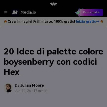
Media.io
Prova gratis
Crea immagini IA illimitate. 100% gratis!
Inizia gratis→
20 Idee di palette colore
boysenberry con codici
Hex
Julian Moore
Da
Jun 11, 26 ·
17 min(s)