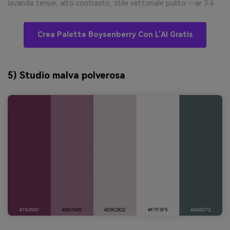
lavanda tenue, alto contrasto, stile vettoriale pulito --ar 3:4
Crea Palette Boysenberry Con L’AI Gratis
5) Studio malva polverosa