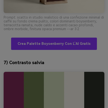
Prompt: scatto in studio realistico di una confezione minimal di
caffè su fondo crema pulito, colori dominanti boysenberry,
terracotta ramata, nude caldo e accenti cacao profondi,
ombre morbide, finitura opaca premium --ar 3:2
Crea Palette Boysenberry Con L’AI Gratis
7) Contrasto salvia