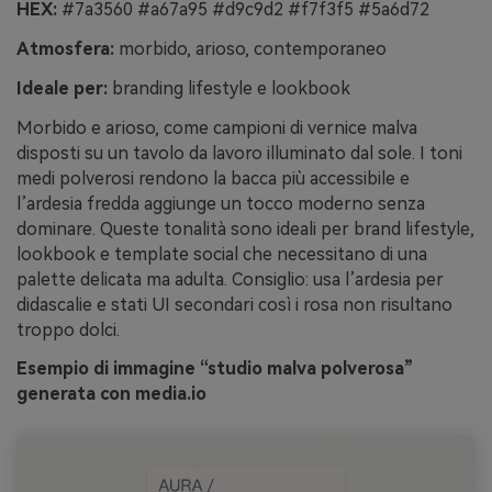
HEX:
#7a3560 #a67a95 #d9c9d2 #f7f3f5 #5a6d72
Atmosfera:
morbido, arioso, contemporaneo
Ideale per:
branding lifestyle e lookbook
Morbido e arioso, come campioni di vernice malva
disposti su un tavolo da lavoro illuminato dal sole. I toni
medi polverosi rendono la bacca più accessibile e
l’ardesia fredda aggiunge un tocco moderno senza
dominare. Queste tonalità sono ideali per brand lifestyle,
lookbook e template social che necessitano di una
palette delicata ma adulta. Consiglio: usa l’ardesia per
didascalie e stati UI secondari così i rosa non risultano
troppo dolci.
Esempio di immagine “studio malva polverosa”
generata con media.io