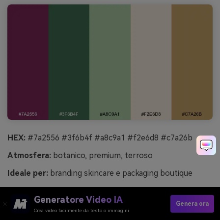
HEX:
#7a2556 #3f6b4f #a8c9a1 #f2e6d8 #c7a26b
Atmosfera:
botanico, premium, terroso
Ideale per:
branding skincare e packaging boutique
Botanico e raffinato, come gli scaffali di una spa pieni di
Generatore Video IA
erbe e tappi dorati. Queste combinazioni di colore
Genera ora
Crea video facilmente da testo o immagini
boysenberry abbinano la profondità dei frutti a un verde