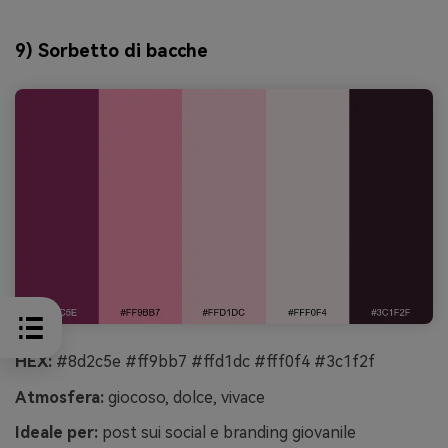
9) Sorbetto di bacche
HEX:
#8d2c5e #ff9bb7 #ffd1dc #fff0f4 #3c1f2f
Atmosfera:
giocoso, dolce, vivace
Ideale per:
post sui social e branding giovanile