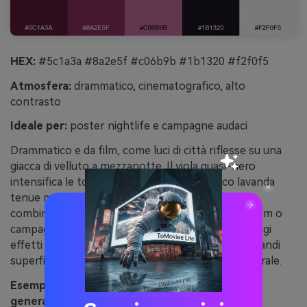
HEX:
#5c1a3a #8a2e5f #c06b9b #1b1320 #f2f0f5
Atmosfera:
drammatico, cinematografico, alto
contrasto
Ideale per:
poster nightlife e campagne audaci
Drammatico e da film, come luci di città riflesse su una
giacca di velluto a mezzanotte. Il viola quasi-nero
intensifica le tonalità bacca, mentre il bianco lavanda
tenue mantiene il contrasto netto. Usa questa
combinazione per poster nightlife, copertine album o
campagne visive di forte impatto. Consiglio: aggiungi
effetti glow con l'accento rosa-lilla, ma lascia le grandi
superfici di sfondo scure per quell’atmosfera teatrale.
Esempio di immagine “bacca di mezzanotte”
generata con media.io