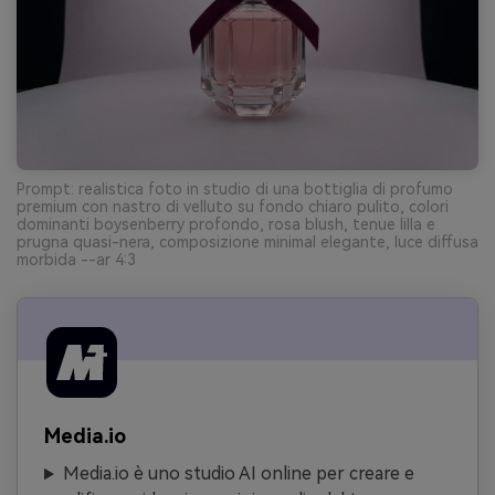
Prompt: realistica foto in studio di una bottiglia di profumo
premium con nastro di velluto su fondo chiaro pulito, colori
dominanti boysenberry profondo, rosa blush, tenue lilla e
prugna quasi-nera, composizione minimal elegante, luce diffusa
morbida --ar 4:3
Media.io
Media.io è uno studio AI online per creare e