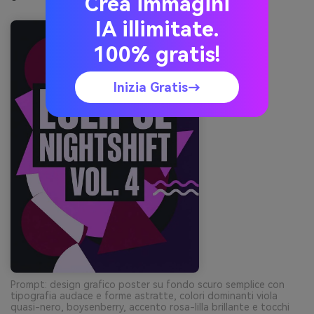
Crea immagini
IA illimitate.
100% gratis!
Inizia Gratis→
Prompt: design grafico poster su fondo scuro semplice con
tipografia audace e forme astratte, colori dominanti viola
quasi-nero, boysenberry, accento rosa-lilla brillante e tocchi