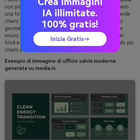
Crea immagini
con piante alla finestra. Verde scuro e carbone creano
IA illimitate.
una forte gerarchia, mentre salvia ariosa e grigio-verde
chiaro mantengono le slide leggere. Abbina a grafici
100% gratis!
geometrici e icone semplici per un tocco corporate
sicuro. Consiglio d’uso: usa le due tinte più scure per
Inizia Gratis→
titoli e numeri chiave e mantieni il testo sullo sfondo più
chiaro per chiarezza visiva.
Esempio di immagine di ufficio salvia moderna
generata su media.io