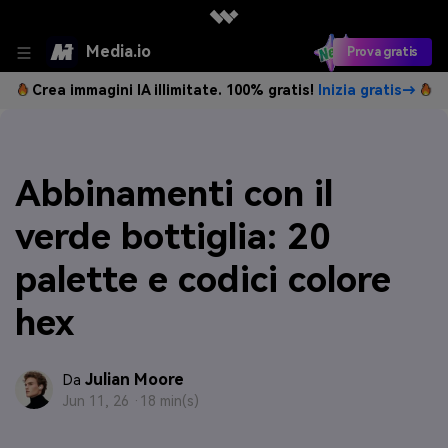
Media.io
Prova gratis
Crea immagini IA illimitate. 100% gratis!
Inizia gratis→
Abbinamenti con il
verde bottiglia: 20
palette e codici colore
hex
Julian Moore
Da
Jun 11, 26 ·
18 min(s)