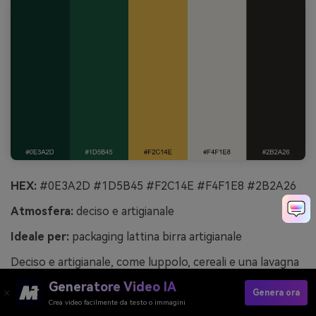
HEX:
#0E3A2D #1D5B45 #F2C14E #F4F1E8 #2B2A26
Atmosfera:
deciso e artigianale
Ideale per:
packaging lattina birra artigianale
Deciso e artigianale, come luppolo, cereali e una lavagna
da taproom. Questa palette verde bottiglia si distingue
Generatore Video IA
Genera ora
subito grazie al giallo oro, bilanciato da bianco caldo e
Crea video facilmente da testo o immagini
inchiostro scuro. Accostalo a badge stile timbro e