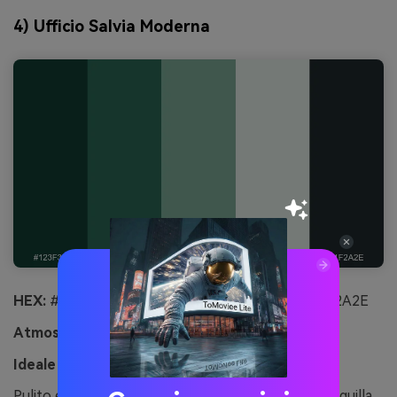
4) Ufficio Salvia Moderna
HEX:
#123F33 #2A6A56 #7FAF9B #E7EFEA #1F2A2E
Atmosfera:
pulito e professionale
Ideale per:
presentazione slide deck
Pulito e professionale, come una sala riunioni tranquilla