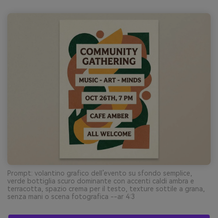
Prompt: volantino grafico dell’evento su sfondo semplice,
verde bottiglia scuro dominante con accenti caldi ambra e
terracotta, spazio crema per il testo, texture sottile a grana,
senza mani o scena fotografica --ar 4:3