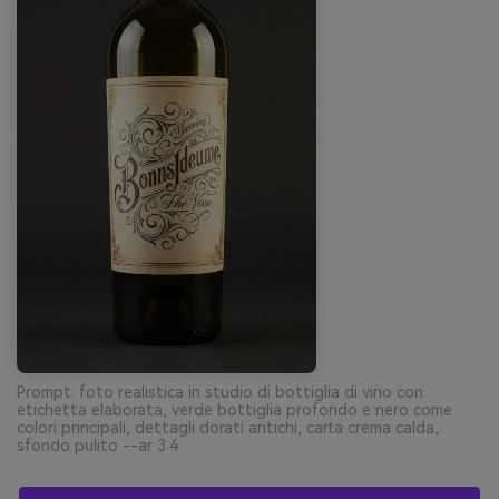
Prompt: foto realistica in studio di bottiglia di vino con
etichetta elaborata, verde bottiglia profondo e nero come
colori principali, dettagli dorati antichi, carta crema calda,
sfondo pulito --ar 3:4