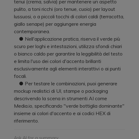
tenui (crema, salvia) per mantenere un aspetto
pulito, a toni ricchi (oro tenue, cuoio) per layout
lussuosi, o a piccoli tocchi di colori caldi (terracotta,
giallo senape) per aggiungere energia
contemporanea.
● Nell'applicazione pratica, riserva il verde più
scuro per loghi e intestazioni, utilizza sfondi chiari
o bianco caldo per garantire la leggibilità del testo
e limita l'uso dei colori d'accento brillanti
esclusivamente agli elementi interattivi o ai punti
focali.
● Per testare le combinazioni, puoi generare
mockup realistici di UI, stampe o packaging
descrivendo la scena in strumenti AI come
Media.io, specificando "verde bottiglia dominante"
insieme ai colori d'accento e ai codici HEX di
riferimento.
Ask AI for a summary