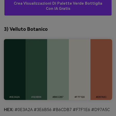
Crea Visualizzazioni Di Palette Verde Bottiglia
Con IA Gratis
3) Velluto Botanico
HEX:
#0E3A2A #3E6B56 #B6CDB7 #F7F1E6 #D97A5C