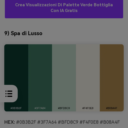
Crea Visualizzazioni Di Palette Verde Bottiglia
Con IA Gratis
9) Spa di Lusso
HEX:
#0B3B2F #3F7A64 #BFD8C9 #F4F0E8 #B08A4F