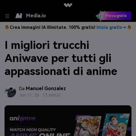
Media.io
Prova gratis
Crea immagini IA illimitate. 100% gratis!
Inizia gratis→
I migliori trucchi
Aniwave per tutti gli
appassionati di anime
Manuel Gonzalez
Da
Jun 11, 26 ·
13 min(s)