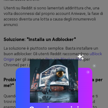
Utenti su Reddit si sono lamentati addirittura che, una
volta disconnessi dal proprio account Aniwave, la fase di
accesso diventa una lotta a causa degli innumerevoli
annunci.
Soluzione: "Installa un Adblocker"
La soluzione è piuttosto semplice. Basta installare un
buon adblocker. Gli utenti Reddit raccomandano
uBlock
Origin
per gli annunci e
Pop-Up Blocker Pro
(per
Chrome) per i pop-up.
Problema 3. "Perché Aniwave non funziona per
me?"
Quando vedi questa domanda, di solito significa che ti
trovi in un luogo dove Aniwave non funziona più. Ad
esempio, l'Arabia Saudita l'ha bloccato. Anche l'Egitto