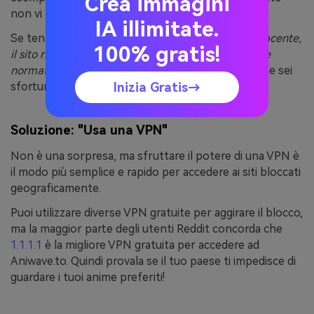
Crea immagini
non vi ha accesso.
IA illimitate.
Se tenti di aprire la pagina e vedi il messaggio
"Spiacente,
100% gratis!
il sito richiesto è stato bloccato per violazione delle
normative sulla proprietà intellettuale,"
significa che sei
Inizia Gratis→
sfortunato!
Soluzione: "Usa una VPN"
Non è una sorpresa, ma sfruttare il potere di una VPN è
il modo più semplice e rapido per accedere ai siti bloccati
geograficamente.
Puoi utilizzare diverse VPN gratuite per aggirare il blocco,
ma la maggior parte degli utenti Reddit concorda che
1.1.1.1
è la migliore VPN gratuita per accedere ad
Aniwave.to. Quindi provala se il tuo paese ti impedisce di
guardare i tuoi anime preferiti!