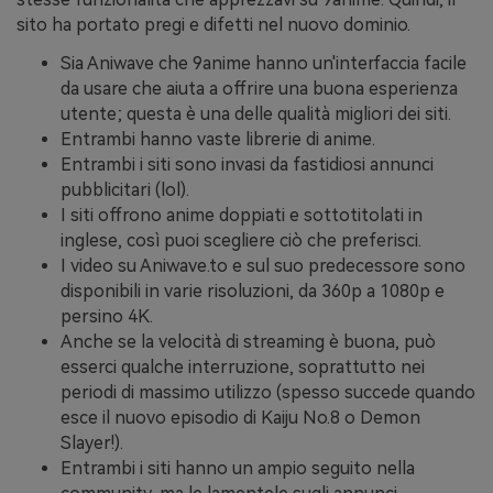
sito ha portato pregi e difetti nel nuovo dominio.
Sia Aniwave che 9anime hanno un'interfaccia facile
da usare che aiuta a offrire una buona esperienza
utente; questa è una delle qualità migliori dei siti.
Entrambi hanno vaste librerie di anime.
Entrambi i siti sono invasi da fastidiosi annunci
pubblicitari (lol).
I siti offrono anime doppiati e sottotitolati in
inglese, così puoi scegliere ciò che preferisci.
I video su Aniwave.to e sul suo predecessore sono
disponibili in varie risoluzioni, da 360p a 1080p e
persino 4K.
Anche se la velocità di streaming è buona, può
esserci qualche interruzione, soprattutto nei
periodi di massimo utilizzo (spesso succede quando
esce il nuovo episodio di Kaiju No.8 o Demon
Slayer!).
Entrambi i siti hanno un ampio seguito nella