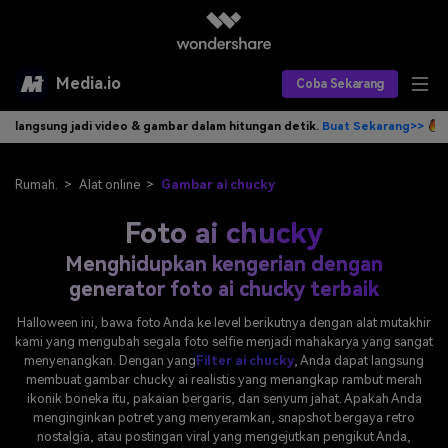
Media.io
Coba Sekarang
 video & gambar dalam hitungan detik.
Buat Sekarang>>
Tulis idemu, A
Alat AI
Produk AI
AI Video
Rumah.
>
Alat online
>
Gambar ai chucky
Foto ai chucky
Efek AI
AI Gambar
Asisten Video AI
Menghidupkan kengerian dengan
AI Audio
Sumber Daya
Editor Video AI
Efek Video
generator foto ai chucky terbaik
Editor Gambar AI
Harga
Halloween ini, bawa foto Anda ke level berikutnya dengan alat mutakhir
Efek Foto
Model AI yang Didukung
kami yang mengubah segala foto selfie menjadi mahakarya yang sangat
menyenangkan. Dengan yang
Filter ai chucky
, Anda dapat langsung
Editor Audio AI
TOP
Veo3
membuat gambar chucky ai realistis yang menangkap rambut merah
Panduan Pengguna
Apa yang Baru
ikonik boneka itu, pakaian bergaris, dan senyum jahat. Apakah Anda
Find More Solutions >>
menginginkan potret yang menyeramkan, snapshot bergaya retro
nostalgia, atau postingan viral yang mengejutkan pengikut Anda,