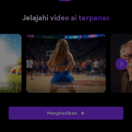
Jelajahi video ai terpanas
king ai
Filter usia ai
Menghasilkan