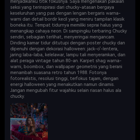
menjadikanku titik fokusnya. Saya mengenakan pakaian
seksi yang terinspirasi dari chucky-atasan bergaya
keseluruhan yang pas dengan lengan bergaris warna-
warni dan detail bordir kecil yang meniru tampilan klasik
boneka itu. Tempat tidurnya memiliki seprai halus yang
menangkap cahaya neon. Di sampingku terbaring Chucky
sendiri, sebagian terlihat, menyeringai mengancam.
Dinding kamar tidur ditutupi dengan poster chucky dan
dipenuhi dengan dekorasi halloween: jack-o'-lentera,
jaring laba-laba, kelelawar, lampu tali menyeramkan, dan
alat peraga vintage tahun 80-an. Karpet shag warna-
warni, boombox, dan wallpaper geometris yang berani
menambah suasana retro tahun 1988. Fotonya
fotorealistis, resolusi tinggi, terfokus tajam, dengan
energi halloween yang menakutkan namun dinamis.
Jangan mengubah fitur wajahku selain riasan halus ala
chucky.