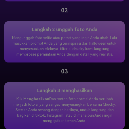
02
Langkah 2 unggah foto Anda
Mengunggah foto selfie atau potret yang ingin Anda ubah. Lalu
masukkan prompt Anda yang terinspirasi dari halloween untuk
menyesuaikan efeknya-filter ai chucky kami langsung
memproses permintaan Anda dengan detail yang realistis.
03
Langkah 3 menghasilkan
Klik.
Menghasilkan
Dan tonton foto normal Anda berubah
menjadi foto ai yang sangat menyenangkan bersama Chucky.
Setelah Anda senang dengan hasilnya, unduh langsung dan
bagikan di tiktok, Instagram, atau di mana pun Anda ingin
mengejutkan teman Anda.