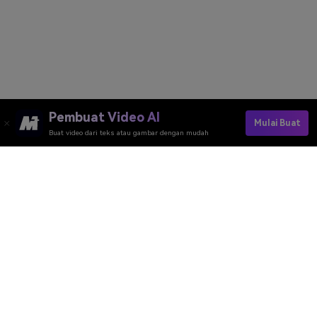
Pembuat Video AI
Mulai Buat
Buat video dari teks atau gambar dengan mudah
Create My Chucky AI Photo Now
Media.io Online Tools Quality Rating：
4.7 (162,357 Votes)
Pembuat Video AI