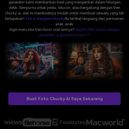
generator kami memberikan hasil yang mengerikan dalam hitungan
detik. Sempurna untuk pesta, lelucon, atau bergabung dengan tren
Masuk
chucky ai, alat ini membuatnya mudah untuk membuat sesuatu yang tak
FAQs
Hubungi Kami
terlupakan
Foto ai dengan chucky
Itu terlihat langsung dari permainan
Berkreasi dengan AI
anak-anak.
Ingin mencoba tren horor viral lainnya?
Jelajahi filter jeritan dengan
Tips & Tutorial AI
generator ai ghostface kami ↗
Postingan Terbaru
Jelajahi Lebih Banyak >>
Buat Foto Chucky Ai Saya Sekarang