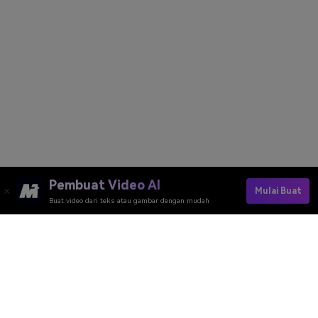
Pembuat Video AI
Mulai Buat
Buat video dari teks atau gambar dengan mudah
Create Your Stunning AI Book Cover Today
Media.io Online Tools Quality Rating：