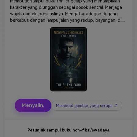
Membuat sampul buku thriller gelap yang menampilkan 
karakter yang diunggah sebagai sosok sentral. Menjaga 
wajah dan ekspresi aslinya. Mengatur adegan di gang 
berkabut dengan lampu jalan yang redup, bayangan, dan 
elemen noir yang halus. Tambahkan perkerasan basah 
reflektif, kontras dalam, dan tanda-tanda bahaya (siluet, 
figur jauh, atau bentuk abstrak). Gunakan warna keren 
yang murah hati-navy, arang, dan emas tersenyum. 
Tambahkan pencahayaan samping yang dramatis untuk 
menciptakan ketegangan. Tata letak misteri/thriller 
profesional ruang tipografi bersih gaya sampul resolusi 
tinggi.
Menyalin.
Membuat gambar yang serupa ↗
Petunjuk sampul buku non-fiksi/swadaya