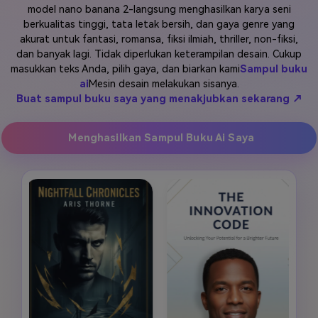
model nano banana 2-langsung menghasilkan karya seni
Masuk
berkualitas tinggi, tata letak bersih, dan gaya genre yang
FAQs
Hubungi Kami
akurat untuk fantasi, romansa, fiksi ilmiah, thriller, non-fiksi,
dan banyak lagi. Tidak diperlukan keterampilan desain. Cukup
Berkreasi dengan AI
masukkan teks Anda, pilih gaya, dan biarkan kami
Sampul buku
Tips & Tutorial AI
ai
Mesin desain melakukan sisanya.
Buat sampul buku saya yang menakjubkan sekarang ↗
Postingan Terbaru
Menghasilkan Sampul Buku Ai Saya
Jelajahi Lebih Banyak >>