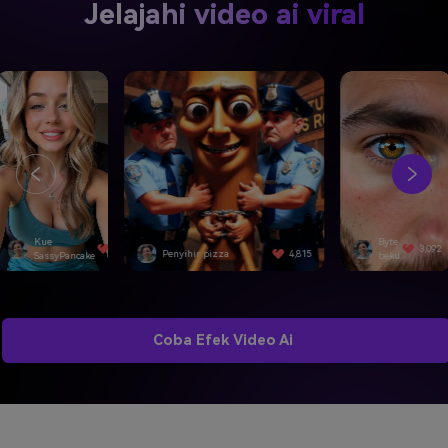
Jelajahi video ai viral
Byte
3,092
nyihir pizza
4,815
SwiftEdge
beku
Coba Efek Video Ai