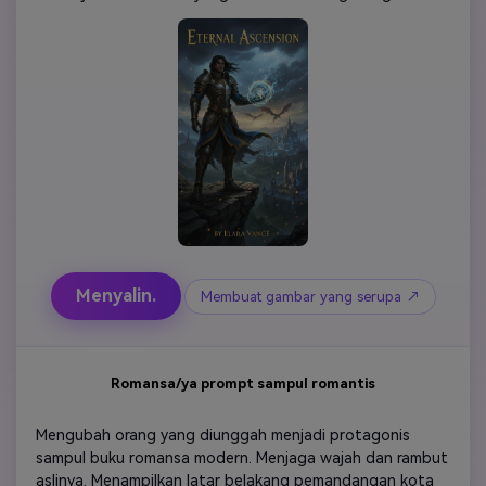
kerajaan abad pertengahan yang luas dengan kastil-kastil 
yang bersinar, naga-naga yang terbang di langit, dan 
awan badai ajaib. Menambahkan cahaya pelek yang 
dramatis, bayangan yang dalam, partikel yang berputar, 
dan energi biru-emas yang terpesona di sekitar tangan 
karakter. Menggunakan komposisi sinematis, penilaian 
warna fantasi yang berani, dan tekstur baju besi yang 
sangat detail. Tambahkan spasi di bagian atas untuk 
judul buku dan di bagian bawah untuk nama penulis. Gaya 
sampul profesional yang sangat realistis resolusi tinggi.
Menyalin.
Membuat gambar yang serupa ↗
Romansa/ya prompt sampul romantis
Mengubah orang yang diunggah menjadi protagonis 
sampul buku romansa modern. Menjaga wajah dan rambut 
aslinya. Menampilkan latar belakang pemandangan kota 