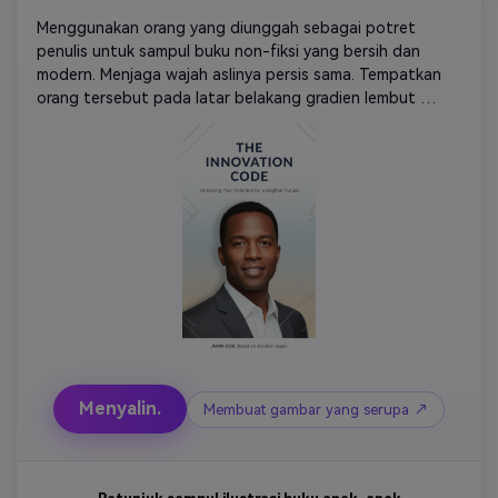
Menggunakan orang yang diunggah sebagai potret 
penulis untuk sampul buku non-fiksi yang bersih dan 
modern. Menjaga wajah aslinya persis sama. Tempatkan 
orang tersebut pada latar belakang gradien lembut 
minimalis (putih, biru muda, atau krem). Menambahkan 
bayangan halus, pencahayaan yang tajam, dan ekspresi 
profesional yang percaya diri. Termasuk bentuk geometris 
atau aksen desain garis tipis. Suasana hati secara 
keseluruhan: ahli, dapat dipercaya, dipoles. Banyak ruang 
bersih untuk judul dan subtitle besar. Resolusi tinggi dan 
gaya non-fiksi terlaris.
Menyalin.
Membuat gambar yang serupa ↗