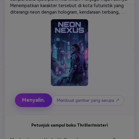
Menempatkan karakter tersebut di kota futuristik yang 
diterangi neon dengan hologram, kendaraan terbang, 
pantulan logam, dan pola sirkuit yang bercahaya. 
Menggunakan skema warna biru listrik, ungu, dan hot 
pink. Tambahkan jejak ringan, tekstur krom, dan kabut 
atmosfer. Menonjolkan karakter dengan lampu latar yang 
kuat dan elemen kostum yang ditingkatkan teknologi. 
Meninggalkan ruang untuk judul tebal di bagian atas. 
Desain sampul fiksi ilmiah yang sangat detail tajam dan 
sinematis.
Menyalin.
Membuat gambar yang serupa ↗
Petunjuk sampul buku Thriller/misteri