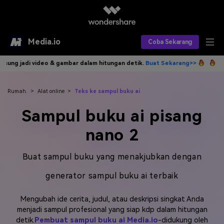
Media.io
Coba Sekarang
gambar dalam hitungan detik.
Buat Sekarang>>
Tulis idemu, AI langsun
Alat AI
Produk AI
AI Video
Rumah.
>
Alat online
>
Teks ke sampul buku ai
Sampul buku ai pisang
Efek AI
AI Gambar
Asisten Video AI
nano 2
AI Audio
Sumber Daya
Editor Video AI
Efek Video
Buat sampul buku yang menakjubkan dengan
Editor Gambar AI
Harga
Efek Foto
Model AI yang Didukung
generator sampul buku ai terbaik
Editor Audio AI
TOP
Veo3
Panduan Pengguna
Apa yang Baru
Mengubah ide cerita, judul, atau deskripsi singkat Anda
Find More Solutions >>
menjadi sampul profesional yang siap kdp dalam hitungan
detik.
Pembuat sampul buku ai Media.io
-didukung oleh