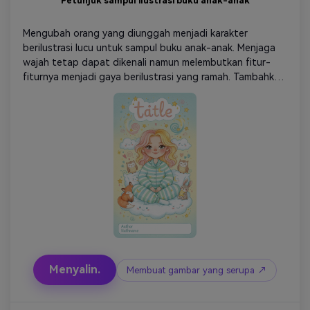
Petunjuk sampul ilustrasi buku anak-anak
Mengubah orang yang diunggah menjadi karakter 
berilustrasi lucu untuk sampul buku anak-anak. Menjaga 
wajah tetap dapat dikenali namun melembutkan fitur-
fiturnya menjadi gaya berilustrasi yang ramah. Tambahkan 
elemen krayon atau cat air yang dilukis dengan tangan, 
warna-warna cerah, awan halus, bintang, binatang, dan 
coretan lucu. Menggunakan palet yang hangat dan ceria-
kuning, merah muda, mint, biru langit. Komposisi buku 
bergambar profesional, ruang bersih untuk judul dan 
nama penulis. Tekstur lembut detail menawan resolusi 
tinggi.
Menyalin.
Membuat gambar yang serupa ↗