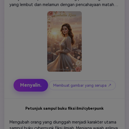
yang lembut dan melamun dengan pencahayaan matahari 
terbenam yang hangat. Menggunakan warna pink pastel, 
krem, dan emas. Karakternya harus tampak elegan, 
lembut, dan bercahaya lembut, dengan kulit alami dan 
sorotan mengkilap. Tambahkan elemen bunga lampu 
bokeh dan ruang tipografi bergaya tulisan tangan. 
Suasana hati secara keseluruhan: romantis, hangat, 
estetis, dan gaya novel romansa terlaris. Resolusi tinggi 
tata letak profesional komposisi bersih.
Menyalin.
Membuat gambar yang serupa ↗
Petunjuk sampul buku fiksi ilmi/cyberpunk
Mengubah orang yang diunggah menjadi karakter utama 
sampul buku cyberpunk fiksi ilmiah. Menjaga wajah aslinya. 