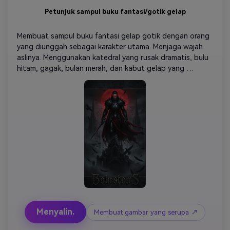
Petunjuk sampul buku fantasi/gotik gelap
Membuat sampul buku fantasi gelap gotik dengan orang 
yang diunggah sebagai karakter utama. Menjaga wajah 
aslinya. Menggunakan katedral yang rusak dramatis, bulu 
hitam, gagak, bulan merah, dan kabut gelap yang 
berputar. Tambahkan mata merah atau ungu yang 
bercahaya (opsional), baju besi gotik yang rumit, dan 
pencahayaan kontras tinggi. Suasana hati: berbahaya, 
menggoda, misterius. Bayangan sinematis, tekstur detail, 
dan ruang untuk tipografi gotik bergaya. Estetika fantasi 
gelap yang sangat realistis.
Menyalin.
Membuat gambar yang serupa ↗