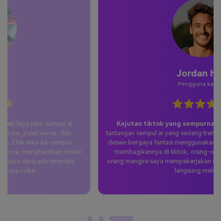
Jordan hal.
Pengguna kasual
Kejutan tiktok yang sempurna.
Saya bergabung dengan
tantangan sampul ai yang sedang tren dan menghasilkan beberapa
desain bergaya fantasi menggunakan nano banana 2. Ketika saya
membagikannya di tiktok, orang-orang menjadi gila—semua
orang mengira saya mempekerjakan ilustrator kelas atas. Tiang itu
langsung meledak.