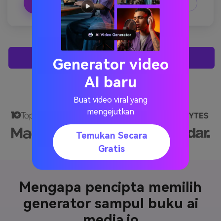
Menyalin.
Membuat gambar yang serupa ↗
Menghasilkan Sampul Buku Ai Saya
Generator video
AI baru
Buat video viral yang
mengejutkan
Temukan Secara
Gratis
Mengapa pencipta memilih
generator sampul buku ai
media.io