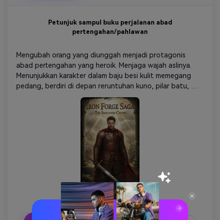
Petunjuk sampul buku perjalanan abad
pertengahan/pahlawan
Mengubah orang yang diunggah menjadi protagonis 
abad pertengahan yang heroik. Menjaga wajah aslinya. 
Menunjukkan karakter dalam baju besi kulit memegang 
pedang, berdiri di depan reruntuhan kuno, pilar batu, 
atau medan perang. Tambahkan sinar matahari yang 
dramatis, partikel debu, spanduk, dan vignet sinematis. 
Kontras yang kuat, energi epik, dan desain sampul 
petualangan sejarah profesional. Resolusi tinggi, siap 
cetak.