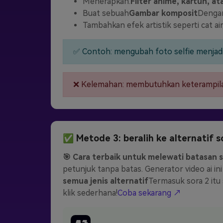
Menerapkan.
Filter anime, kartun, at
Buat sebuah
Gambar komposit
Dengan
Tambahkan efek artistik seperti cat a
✅ Contoh: mengubah foto selfie menjadi
❌ Kelemahan: membutuhkan keterampilan 
✅ Metode 3: beralih ke alternatif s
🎯 Cara terbaik untuk melewati batasan s
petunjuk tanpa batas. Generator video ai i
semua jenis alternatif
Termasuk sora 2 itu 
klik sederhana!
Coba sekarang ↗