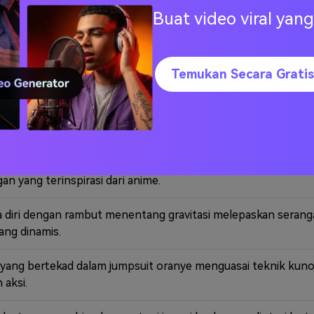
 dengan kulit kuning cerah menavigasi kehidupan sehari-har
Buat video viral ya
 yang tidak berfungsi termasuk bayi jenius dan anjing pelih
Temukan Secara Gratis
 dan cucunya yang gugup melompat antara dimensi nyata dan d
 mengumpulkan makhluk fantastis dan melawan orang lain d
n yang terinspirasi dari anime.
 diri dengan rambut menentang gravitasi melepaskan serang
ang dinamis.
a yang bertekad dalam jumpsuit oranye menguasai teknik kun
 aksi.