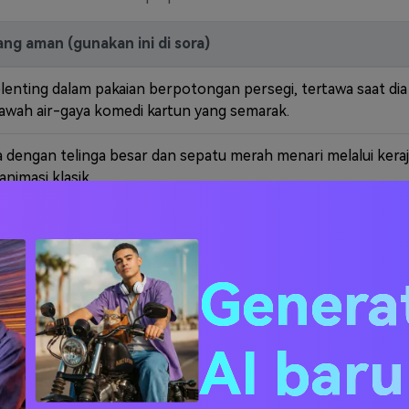
ng aman (gunakan ini di sora)
lenting dalam pakaian berpotongan persegi, tertawa saat di
awah air-gaya komedi kartun yang semarak.
dengan telinga besar dan sepatu merah menari melalui keraja
nimasi klasik.
akal tanpa henti mengejar seekor tikus kecil yang pintar me
-retro bergaya vintage.
Genera
santai di hutan terbuka mengunyah wortel, dengan santai men
tun zaman keemasan.
AI bar
yang berbicara dengan senyum konyol mengendarai van retr
 kartun Sabtu pagi.