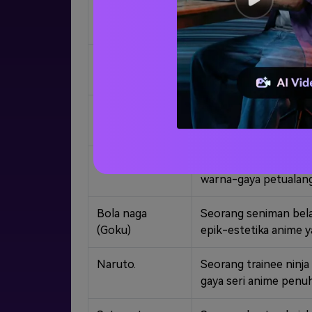
Para simpsons
Sebuah keluarga aneh
sitkom animasi satir.
Pria keluarga
Rumah tangga animasi
berorientasi dewasa.
Rick dan morty
Seorang ilmuwan gila
ilmiah.
Pokemon.
Seorang pelatih muda
warna-gaya petualanga
Bola naga
Seorang seniman bela
(Goku)
epik-estetika anime y
Naruto.
Seorang trainee ninj
gaya seri anime penuh