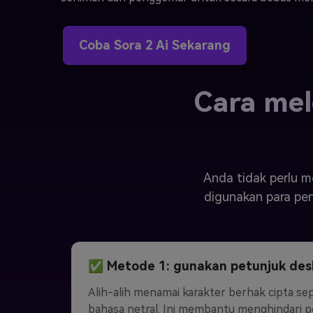
Coba Sora 2 Ai Sekarang
Cara mele
Anda tidak perlu m
digunakan para pen
✅ Metode 1: gunakan petunjuk desk
Alih-alih menamai karakter berhak cipta s
bahasa netral. Ini membantu menghindari pe