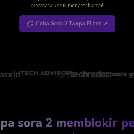
J
Vidu
Pixverse
Hailuo
Runway
membaca untuk mengetahuinya!
Find More Soluti
Coba Sora 2 Tanpa Filter ↗
a sora 2 memblokir pe