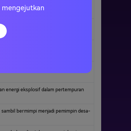
i dalam lingkungan kota kecil—gaya
ng mengejutkan
araan yang berbicara-gaya humor potongan
unia alien-gaya kartun petualangan fiksi
i dunia gym dan turnamen yang penuh
an energi eksplosif dalam pertempuran
o sambil bermimpi menjadi pemimpin desa-