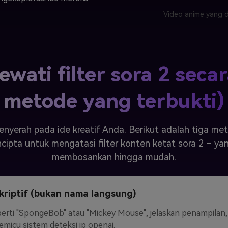
Video anime yang di
wati filter sora 2 secar
metode yang terbukti)
enyerah pada ide kreatif Anda. Berikut adalah tiga met
cipta untuk mengatasi filter konten ketat sora 2 – yan
membosankan hingga mudah.
riptif (bukan nama langsung)
eperti "SpongeBob" atau "Mickey Mouse", jelaskan penampila
micu sistem deteksi ip openai.