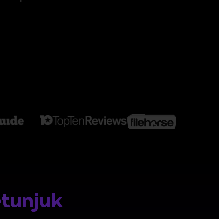
elajahi Lebih Banyak >>
ons >>
tunjuk