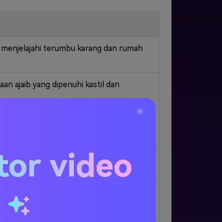
a menjelajahi terumbu karang dan rumah
an ajaib yang dipenuhi kastil dan
lalui kekacauan slapstick dalam gaya
tor video
galahkan siapa pun yang melintasi
u
o bersama remaja memecahkan misteri