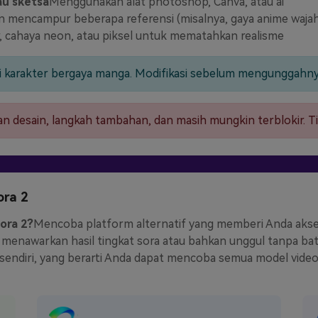
au sketsa
Menggunakan alat photoshop, Canva, atau ai
 mencampur beberapa referensi (misalnya, gaya anime waja
ir, cahaya neon, atau piksel untuk mematahkan realisme
 karakter bergaya manga. Modifikasi sebelum mengunggahny
desain, langkah tambahan, dan masih mungkin terblokir. Tid
ora 2
ora 2?
Mencoba platform alternatif yang memberi Anda akses g
ni menawarkan hasil tingkat sora atau bahkan unggul tanpa ba
sendiri, yang berarti Anda dapat mencoba semua model video 