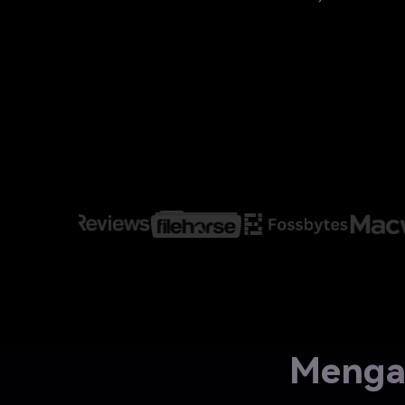
Veo3
Mengap