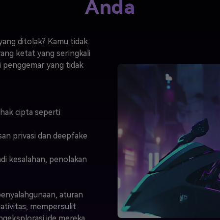
Anda
yang ditolak? Kamu tidak
ang ketat yang seringkali
i penggemar yang tidak
:
ak cipta seperti
san privasi dan deepfake
di kesalahan, penolakan
penyalahgunaan, aturan
ativitas, mempersulit
eksplorasi ide mereka.