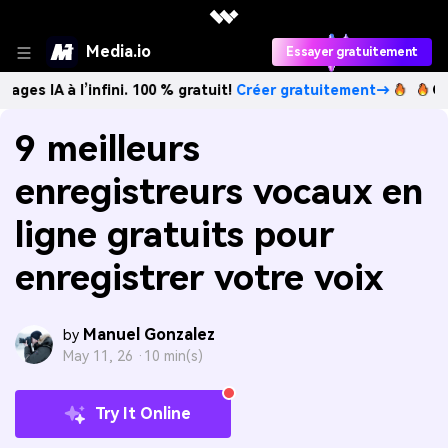
Media.io
Essayer gratuitement
 l’infini. 100 % gratuit!
Créer gratuitement→
Créez des i
9 meilleurs
enregistreurs vocaux en
ligne gratuits pour
enregistrer votre voix
Manuel Gonzalez
by
May 11, 26 ·
10 min(s)
Try It Online