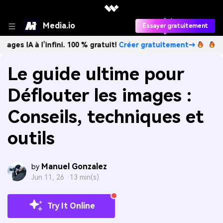
Media.io
Essayer gratuitement
l’infini. 100 % gratuit!
Créer gratuitement→
Créez des ima
Le guide ultime pour
Déflouter les images :
Conseils, techniques et
outils
Manuel Gonzalez
by
Jun 11, 26 ·
13 min(s)
Try It Online