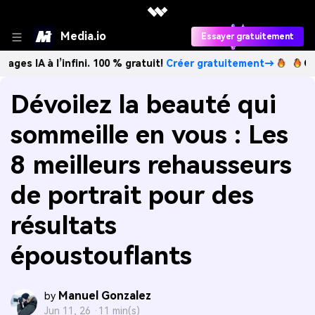
Media.io
Essayer gratuitement
l’infini. 100 % gratuit!
Créer gratuitement→
Créez des im
Dévoilez la beauté qui
sommeille en vous : Les
8 meilleurs rehausseurs
de portrait pour des
résultats
époustouflants
Manuel Gonzalez
by
Jun 11, 26 ·
11 min(s)