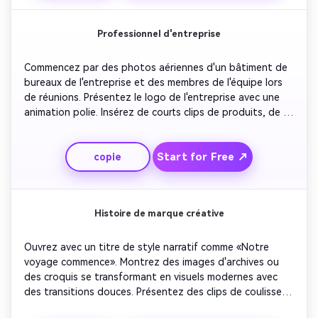
points forts du produit. Fermez avec une animation de 
logo et un slogan qui signale de l'élan et de l'excitation.
Professionnel d'entreprise
Commencez par des photos aériennes d'un bâtiment de 
bureaux de l'entreprise et des membres de l'équipe lors 
de réunions. Présentez le logo de l'entreprise avec une 
animation polie. Insérez de courts clips de produits, de 
clients satisfaits et de récompenses. Incluez des 
superpositions de texte mentionnant les valeurs et les 
Start for Free ↗
copie
réalisations de l'entreprise. Utilisez des éléments de 
design formels, des bleus riches et des tons dorés pour 
une sensation premium. Conclure avec une déclaration de 
clôture et une marque de marque.
Histoire de marque créative
Ouvrez avec un titre de style narratif comme «Notre 
voyage commence». Montrez des images d'archives ou 
des croquis se transformant en visuels modernes avec 
des transitions douces. Présentez des clips de coulisses 
qui racontent l'histoire de votre marque. Citations de 