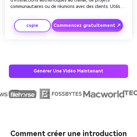
d'interactions authentiques au travail, de projets 
communautaires ou de réunions avec des clients. Utilisez 
un éclairage doux et des couleurs de marque pastel. 
Ajoutez des superpositions de texte mentionnant la 
Commencez gratuitement ↗
copie
confiance, le travail d'équipe et l'impact. Mélangez des 
poêles lisses avec des transitions cinématographiques. 
Terminez avec votre équipe agitant ou votre message de 
marque s'estompant harmonieusement.
Générer Une Vidéo Maintenant
Créez des images IA
à l’infini. 100 %
gratuit!
Comment créer une introduction