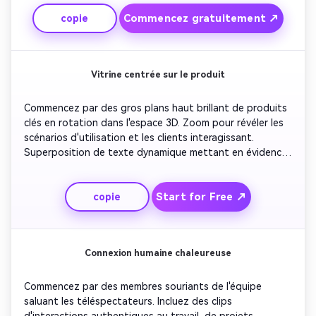
superposition des fondateurs ou des membres de 
Commencez gratuitement ↗
copie
l'équipe. Terminez par une narration visuelle forte, en 
utilisant des crescendos musicaux qui laissent un impact 
émotionnel. Terminez avec votre logo et votre slogan 
s'estompant lentement.
Vitrine centrée sur le produit
Commencez par des gros plans haut brillant de produits 
clés en rotation dans l'espace 3D. Zoom pour révéler les 
scénarios d'utilisation et les clients interagissant. 
Superposition de texte dynamique mettant en évidence 
les fonctionnalités ou les avantages. Utilisez des effets 
de lumière et des lueurs numériques pour un style 
Start for Free ↗
copie
technologiquement avancé. Maintenez un rythme 
élégant avec une musique synchronisée au rythme. 
Conclure avec votre logo et votre slogan brillant en 
toute confiance.
Connexion humaine chaleureuse
Commencez par des membres souriants de l'équipe 
saluant les téléspectateurs. Incluez des clips 