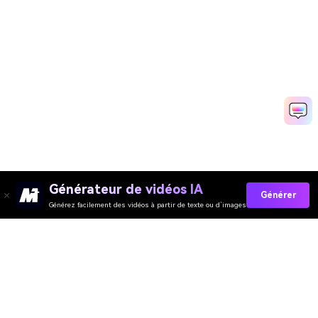
Générateur de vidéos IA
Générer
Générez facilement des vidéos à partir de texte ou d’images
Media.io Online Tools
Quality Rating:
4.7
(162,357 Votes)
You need to edit, convert or compress and download at least 1 file to
rate!