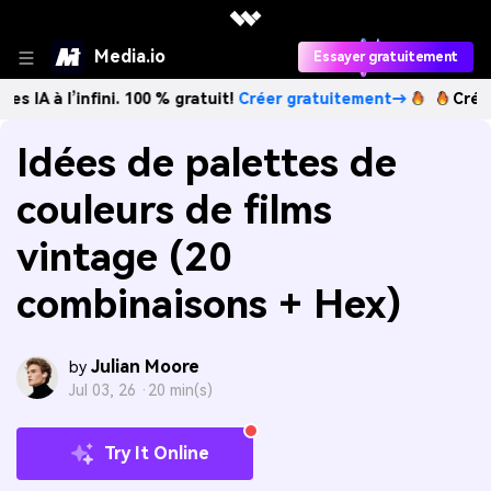
Media.io
Essayer gratuitement
infini. 100 % gratuit!
Créer gratuitement→
Créez des imag
Idées de palettes de
couleurs de films
vintage (20
combinaisons + Hex)
Julian Moore
by
Jul 03, 26 ·
20 min(s)
Try It Online