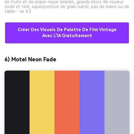
de fruits et de pique-nique simples, grands blocs de couleur
corail et teal, superposition de grain subtil, pas de mains ou de
table- -ar 4:3
Créer Des Visuels De Palette De Film Vintage
Avec L'IA Gratuitement
6) Motel Neon Fade