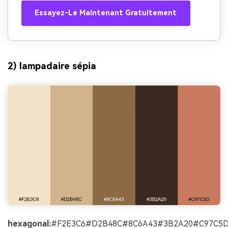
Essayez-Le Maintenant Gratuitement
2) lampadaire sépia
hexagonal:
#F2E3C6#D2B48C#8C6A43#3B2A20#C97C5