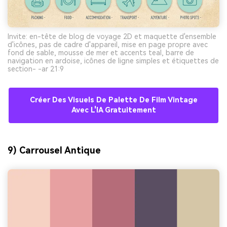
Invite: en-tête de blog de voyage 2D et maquette d'ensemble
d'icônes, pas de cadre d'appareil, mise en page propre avec
fond de sable, mousse de mer et accents teal, barre de
navigation en ardoise, icônes de ligne simples et étiquettes de
section- -ar 21:9
Créer Des Visuels De Palette De Film Vintage
Avec L'IA Gratuitement
9) Carrousel Antique