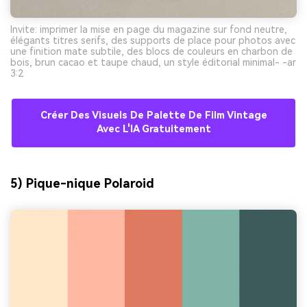
Invite: imprimer la mise en page du magazine sur fond neutre,
élégants titres serifs, des supports de place pour photos avec
une finition mate subtile, des blocs de couleurs en charbon de
bois, brun cacao et taupe chaud, un style éditorial minimal- -ar
3:2
Créer Des Visuels De Palette De Film Vintage
Avec L'IA Gratuitement
5) Pique-nique Polaroid