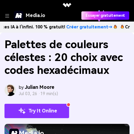
Media.io
Essayer gratuitement
’infini. 100 % gratuit!
Créer gratuitement→
Créez des imag
Palettes de couleurs
célestes : 20 choix avec
codes hexadécimaux
Julian Moore
by
Jul 03, 26 ·
19 min(s)
Try It Online
Media.io