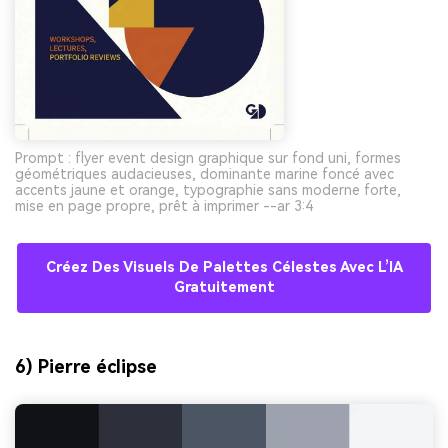
Prompt : flyer event design graphique sur fond uni, formes
géométriques audacieuses, dominante marine foncé avec
accents jaune et orange, typographie sans moderne forte,
mise en page propre, prêt à imprimer --ar 3:4
Créez Des Visuels De Palettes Célestes Avec L’IA
Gratuitement
6) Pierre éclipse