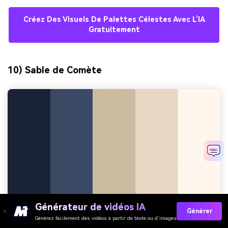
Créez Des Visuels De Palettes Célestes Avec L’IA
Gratuitement
10) Sable de Comète
Générateur de vidéos IA
Générer
Générez facilement des vidéos à partir de texte ou d’images
HEX :
#1a2238 #3b4a62 #cbbba0 #e7d7c1 #fff7ee