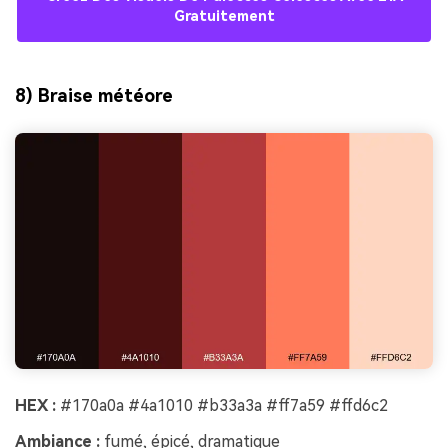
Gratuitement
8) Braise météore
HEX :
#170a0a #4a1010 #b33a3a #ff7a59 #ffd6c2
Ambiance :
fumé, épicé, dramatique