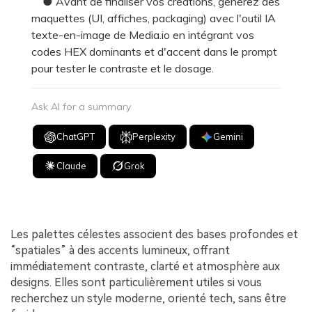
● Avant de finaliser vos créations, générez des
maquettes (UI, affiches, packaging) avec l'outil IA
texte-en-image de Media.io en intégrant vos
codes HEX dominants et d'accent dans le prompt
pour tester le contraste et le dosage.
Ask AI for a summary
ChatGPT
Perplexity
Gemini
Claude
Grok
Les palettes célestes associent des bases profondes et
“spatiales” à des accents lumineux, offrant
immédiatement contraste, clarté et atmosphère aux
designs. Elles sont particulièrement utiles si vous
recherchez un style moderne, orienté tech, sans être