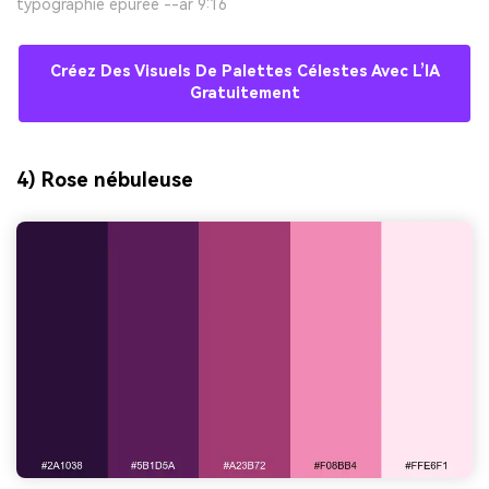
typographie épurée --ar 9:16
Créez Des Visuels De Palettes Célestes Avec L’IA
Gratuitement
4) Rose nébuleuse