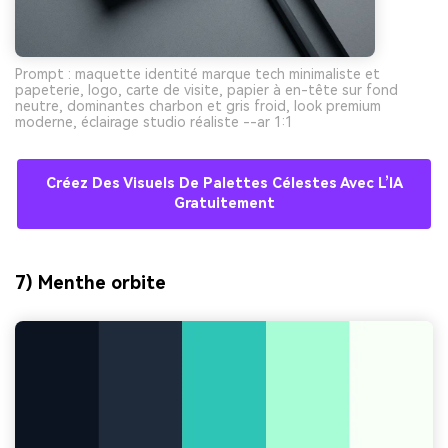
Prompt : maquette identité marque tech minimaliste et
papeterie, logo, carte de visite, papier à en-tête sur fond
neutre, dominantes charbon et gris froid, look premium
moderne, éclairage studio réaliste --ar 1:1
Créez Des Visuels De Palettes Célestes Avec L’IA
Gratuitement
7) Menthe orbite