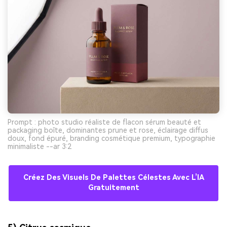
Prompt : photo studio réaliste de flacon sérum beauté et
packaging boîte, dominantes prune et rose, éclairage diffus
doux, fond épuré, branding cosmétique premium, typographie
minimaliste --ar 3:2
Créez Des Visuels De Palettes Célestes Avec L’IA
Gratuitement