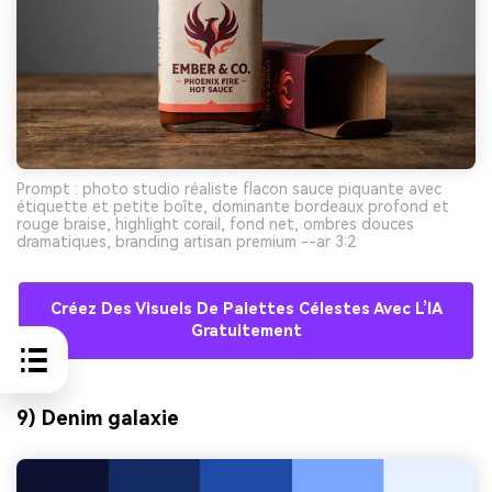
Prompt : photo studio réaliste flacon sauce piquante avec
étiquette et petite boîte, dominante bordeaux profond et
rouge braise, highlight corail, fond net, ombres douces
dramatiques, branding artisan premium --ar 3:2
Créez Des Visuels De Palettes Célestes Avec L’IA
Gratuitement
9) Denim galaxie