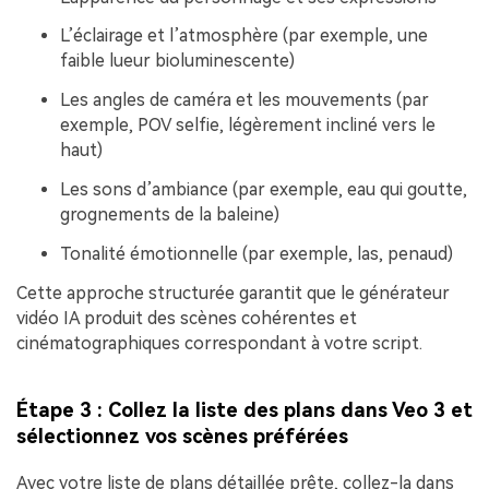
Créez des images IA
à l’infini. 100 %
L’éclairage et l’atmosphère (par exemple, une
gratuit!
faible lueur bioluminescente)
Les angles de caméra et les mouvements (par
Créer Gratuitement
exemple, POV selfie, légèrement incliné vers le
→
haut)
Les sons d’ambiance (par exemple, eau qui goutte,
grognements de la baleine)
Tonalité émotionnelle (par exemple, las, penaud)
Cette approche structurée garantit que le générateur
vidéo IA produit des scènes cohérentes et
cinématographiques correspondant à votre script.
Étape 3 : Collez la liste des plans dans Veo 3 et
sélectionnez vos scènes préférées
Avec votre liste de plans détaillée prête, collez-la dans