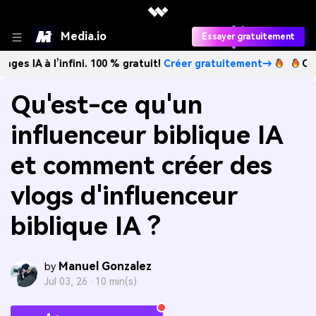
Media.io
Essayer gratuitement
nfini. 100 % gratuit!
Créer gratuitement→
Créez des images
Qu'est-ce qu'un
influenceur biblique IA
et comment créer des
vlogs d'influenceur
biblique IA ?
Manuel Gonzalez
by
Jul 03, 26 ·
10 min(s)