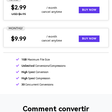
$2.99
/ month
BUY NOW
cancel anytime
USD $4.95
MONTHLY
/ month
$9.99
BUY NOW
cancel anytime
1GB
Maximum File Size
Unlimited
Conversions/Compressions
High
Speed Conversion
High
Speed Compression
30
Concurrent Conversions
Comment convertir