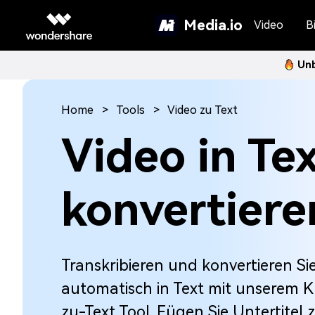
Media.io
Video
Bi
Unb
Home
Tools
Video zu Text
Video in Te
konvertiere
Transkribieren und konvertieren Si
automatisch in Text mit unserem K
zu-Text Tool. Fügen Sie Untertitel 