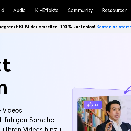
ld
Audio
KI-Effekte
Community
Ressourcen
egrenzt KI-Bilder erstellen. 100 % kostenlos!
Kostenlos star
xt
n
e Videos
I-fähigen Sprache-
zu Ihren Videos hinzu