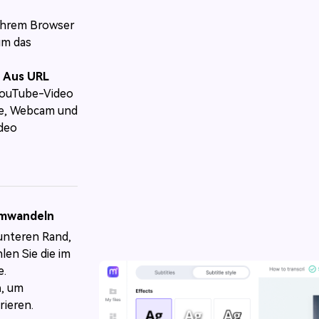
Ihrem Browser
um das
e
Aus URL
 YouTube-Video
me, Webcam und
ideo
 umwandeln
 unteren Rand,
en Sie die im
e.
n
, um
rieren.