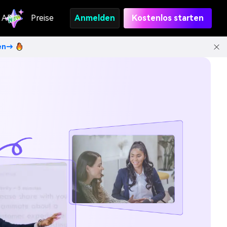
API
Preise
Anmelden
Kostenlos starten
ten→