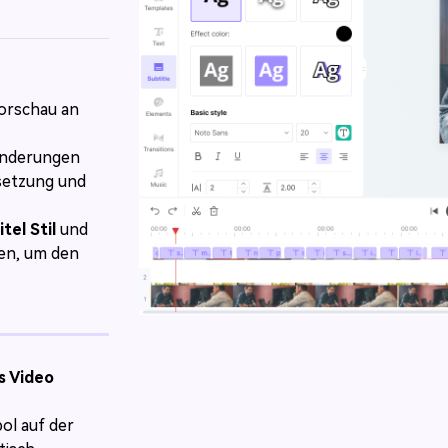
Vorschau an
Änderungen
setzung und
tel Stil
und
en, um den
s Video
l auf der