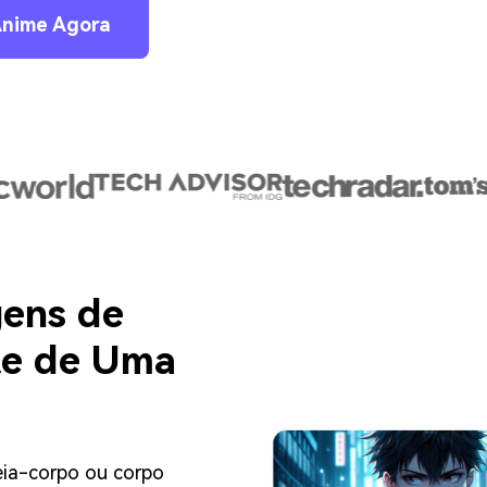
Anime Agora
gens de
te de Uma
eia-corpo ou corpo