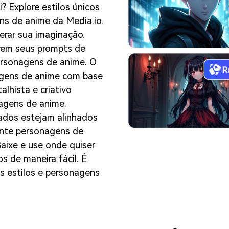
? Explore estilos únicos
ns de anime da Media.io.
berar sua imaginação.
rem seus prompts de
ersonagens de anime. O
nagens de anime com base
lhista e criativo
nagens de anime.
ados estejam alinhados
ente personagens de
Baixe e use onde quiser
s de maneira fácil. É
os estilos e personagens