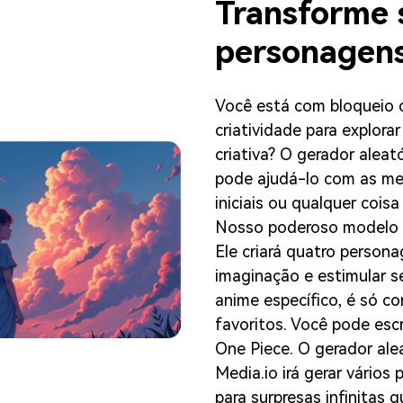
Transforme 
personagen
Você está com bloqueio 
criatividade para explorar
criativa? O gerador alea
pode ajudá-lo com as mel
iniciais ou qualquer cois
Nosso poderoso modelo d
Ele criará quatro person
imaginação e estimular se
anime específico, é só c
favoritos. Você pode escr
One Piece. O gerador al
Media.io irá gerar vários
para surpresas infinitas q