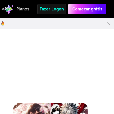
API
Planos
Fazer Logon
Começar grátis