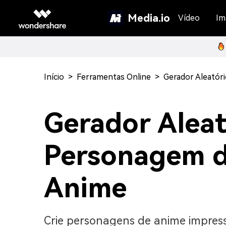
Media.io
Vídeo
Im
Início
>
Ferramentas Online
>
Gerador Aleatór
Gerador Aleat
Personagem 
Anime
Crie personagens de anime impres