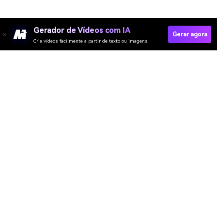
Gerador de Vídeos com IA
Gerar agora
Crie vídeos facilmente a partir de texto ou imagens
Change Your Eye Color Now
Media.io Online Tools Quality Rating：
4.7 (162,357 Votes)
Gerador de Vídeo
Gerador de Imagens
Gerador de Música