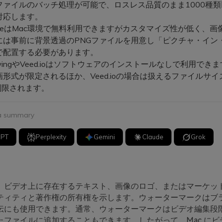
ファイルのバッチ処理が可能で、ロスレス品質のまま1000種
対応します。
vieはMac環境で無料利用できますがカスタマイズ性が低く、画
には事前に背景透過のPNGファイルを用意し「ピクチャ・イン
で配置する必要があります。
wingやVeed.ioはソフトウェアのインストールなしで利用でき
形式が限定されるほか、Veed.ioの場合は扱えるファイルサイ
制限されます。
 a summary
GPT
Perplexity
Gemini
Claude
Grok
、ビデオ上に存在するテキスト、画像のロゴ、またはマーケッ
ティティと著作権の所有権を示します。ウォーターマークはブ
伝にも使用できます。通常、ウォーターマークはビデオ編集段
たファイルに追加することもできます。したがって、Mac にビ