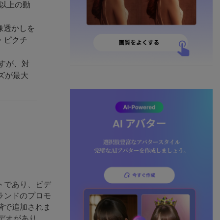
類以上の動
像透かしを
・ピクチ
ますが、対
ズが最大
トであり、ビデ
ランドのプロモ
階で追加されま
デオがあり、