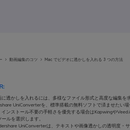
ー
動画編集のコツ
Mac でビデオに透かしを入れる 3 つの方法
R:
動画に透かしを入れるには、多様なファイル形式と高度な編集を
rshare UniConverterを、標準搭載の無料ソフトで済ませたい
eを、インストール不要の手軽さを優先する場合はKapwingやVeed.
ツールを選択します。
ershare UniConverterは、テキストや画像透かしの透明度・