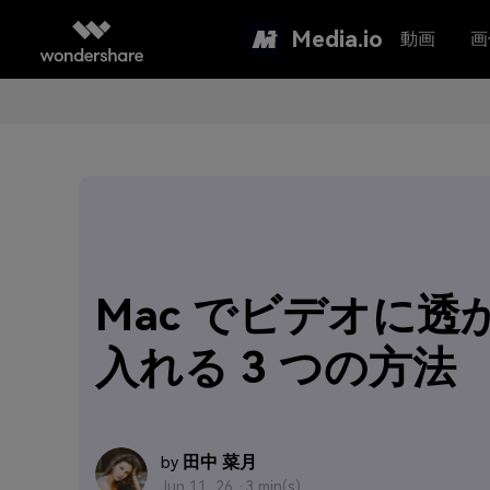
Media.io
動画
画
Mac でビデオに透
入れる 3 つの方法
田中 菜月
by
Jun 11, 26 ·
3 min(s)