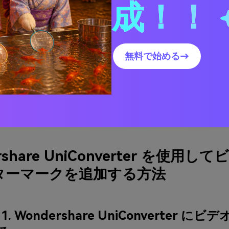
ます。
成！！
· バッチ処理をサポートするロスレス品質のファイ
ル処理。
無料で始める→
無料ダウンロード
rshare UniConverter を使用し
ターマークを追加する方法
. Wondershare UniConverter に