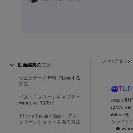
ブロッグセンタ
動画編集のコツ
ウェビナーを無料で録画する
方法
TL;D
ベストスクリーンキャプチャ
Macで
Windows 10/8/7
はWonde
iMovi
iPhoneで画面を録画してス
ンライン
クリーンショットを撮る方法
● Wond