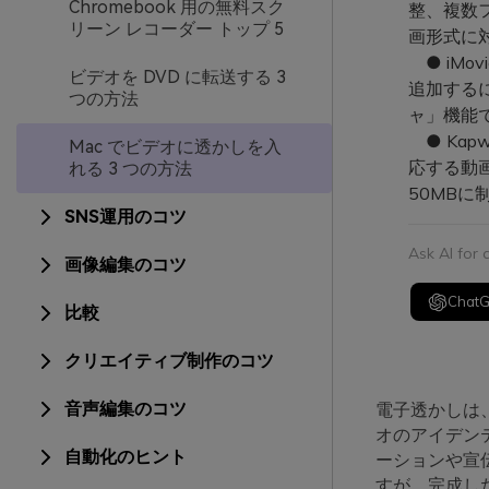
Chromebook 用の無料スク
整、複数
リーン レコーダー トップ 5
画形式に
● iMo
ビデオを DVD に転送する 3
追加する
つの方法
ャ」機能
● Kap
Mac でビデオに透かしを入
応する動画
れる 3 つの方法
50MBに
SNS運用のコツ
Ask AI for
画像編集のコツ
Chat
比較
クリエイティブ制作のコツ
音声編集のコツ
電子透かしは
オのアイデン
自動化のヒント
ーションや宣
すが、完成し