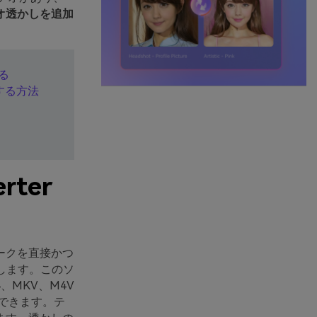
オ透かしを追加
する
加する方法
rter
ークを直接かつ
勧めします。このソ
4、MKV、M4V
できます。テ