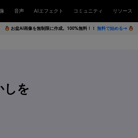
像
音声
AIエフェクト
コミュニティ
リソース
お盆AI画像を無制限に作成。100%無料！！
無料で始める→
かしを