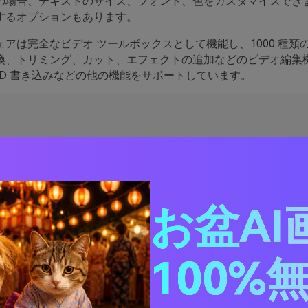
の場合、テキストのサイズ、フォント、色をカスタマイズでき
するオプションもあります。
アは完全なビデオ ツールボックスとして機能し、1000 種類
換、トリミング、カット、エフェクトの追加などのビデオ編集
VD 書き込みなどの他の機能をサポートしています。
ワンダーシェア ユニコンバータ
· MP4、MKV、MOV などの幅広いビデオ形式にウ
ォーターマークを追加できます。
· テキストの透かしのサイズ、色、フォントをカス
お盆AI
タマイズおよび編集できます。
· ウォーターマークの追加後に表示されるファイル
を確認するためのプレビュー ウィンドウが利用可
100%
能です。
· 1000 を超える一般的な形式にビデオを変換でき