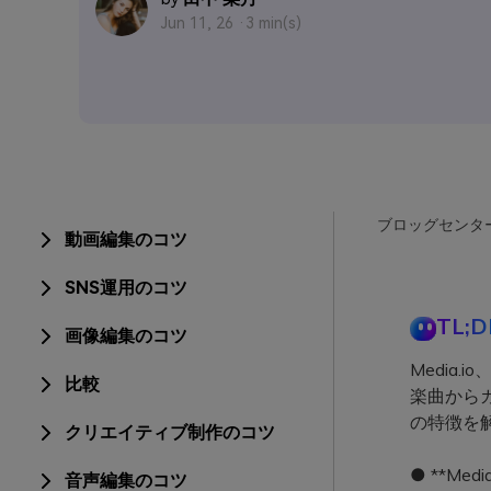
Jun 11, 26 ·
3 min(s)
ブロッグセンタ
動画編集のコツ
SNS運用のコツ
TL;D
画像編集のコツ
Media.i
比較
楽曲から
の特徴を
クリエイティブ制作のコツ
● **M
音声編集のコツ