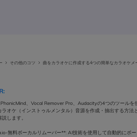
ー
その他のコツ
曲をカラオケに作成する4つの簡単なカラオケメ
R:
o、PhonicMind、Vocal Remover Pro、Audacityの4つのツ
カラオケ（インストゥルメンタル）音源を作成・抽出する方法
解説します。
edia.io-無料ボーカルリムーバー**: AI技術を使用して自動的にボ