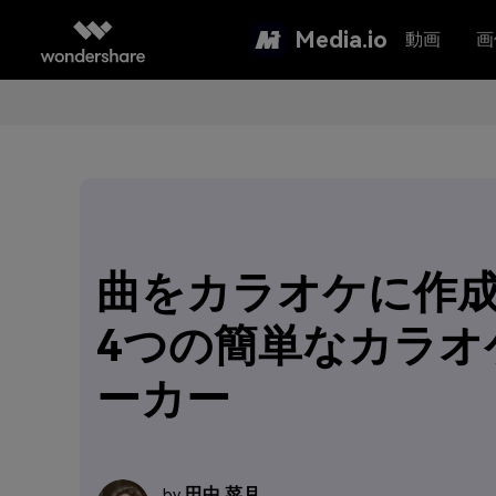
Media.io
動画
画
曲をカラオケに作
4つの簡単なカラオ
ーカー
田中 菜月
by