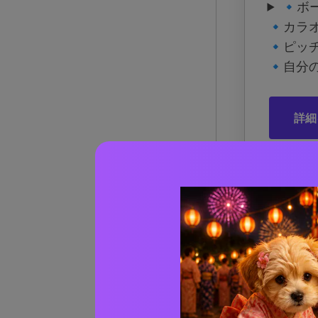
🔹ボ
🔹カラ
🔹ピッ
🔹自分
詳細
Pa
バー
Par
Par