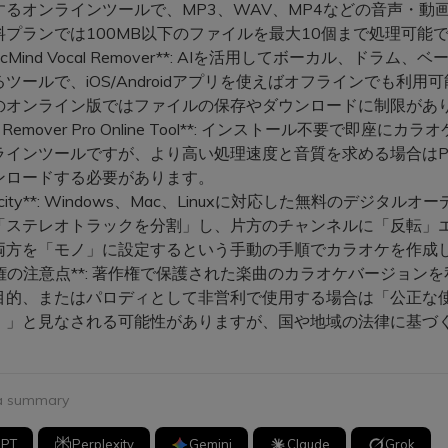
するオンラインツールで、MP3、WAV、MP4などの音声・動
料プランでは100MB以下のファイルを最大10個まで処理可能
onicMind Vocal Remover**: AIを活用してボーカル、ドラム、
ツールで、iOS/Androidアプリを使えばオフラインでも利用
のオンライン版ではファイルの保存やダウンロードに制限があ
al Remover Pro Online Tool**: インストール不要で即座にカ
ラインツールですが、より高い処理速度と音質を求める場合はP
ンロードする必要があります。
dacity**: Windows、Mac、Linuxに対応した無料のデジタル
「ステレオトラックを分割」し、片方のチャンネルに「反転」
両方を「モノ」に設定するという手動の手順でカラオケを作成
作権の注意点**: 著作権で保護された楽曲のカラオケバージョン
目的、またはパロディとして非営利で使用する場合は「公正な
）」と見なされる可能性がありますが、国や地域の法律に基づ
 a summary
GPT
Perplexity
Gemini
Claude
Grok