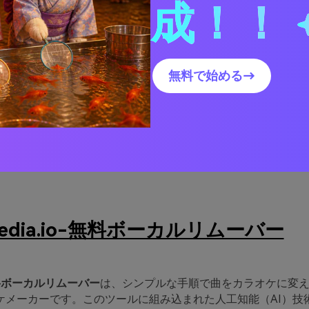
t 1. 最も賢明な選択肢：オン
成！！
カラオケメーカー（ボーカル
ー）
無料で始める→
無料のオンラインボーカルリムーバーを見つけるための探求の
どおりに提供できないことがあることに気付くでしょう。その
するのに強力であることが証明されている最高のツールへのガ
tyソフトウェアの代替として、Media.io-無料ボーカルリムーバ
みる必要があります。
edia.io-無料ボーカルリムーバー
-無料ボーカルリムーバー
は、シンプルな手順で曲をカラオケに変
ケメーカーです。このツールに組み込まれた人工知能（AI）技