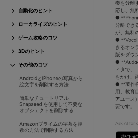
奏を分離
応し、無
自動化のヒント
● **Ph
ローカライズのヒント
分離できる
が、無料
ゲーム攻略のコツ
● **Voc
きるオン
3Dのヒント
版をダウ
● **Au
その他のコツ
ィタで、
をかけ、
AndroidとiPhoneの写真から
● **著
絵文字を削除する方法
用、教育
簡単なチュートリアル:
アユース
Snapseed を使用して不要な
要です。
オブジェクトを削除する
Ask AI for
Amazonプライムの字幕を複
数の方法で削除する方法
Chat