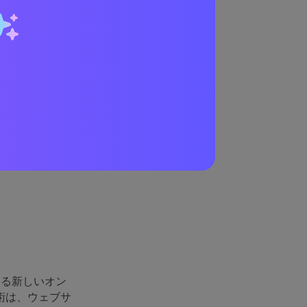
ライン
リム
中で、すべての
ため、
音楽をカ
イドが必要で
ーを含む3つの選
える新しいオン
術は、ウェブサ