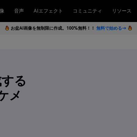
像
音声
AIエフェクト
コミュニティ
リソース
お盆AI画像を無制限に作成。100%無料！！
無料で始める→
成する
ケメ