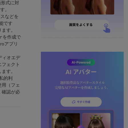
画形式に対
です。
ベースなどを
可能です
ります。
ラオケを作成で
roアプリ
オーディオエデ
エフェクト
します。
を私的利
使用（フェ
く確認が必