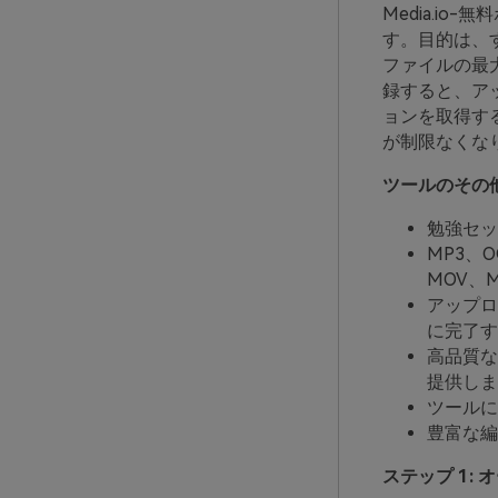
Media.i
す。目的は、
ファイルの最
録すると、ア
ョンを取得す
が制限なくな
ツールのその
勉強セッ
MP3、
MOV、
アップロ
に完了す
高品質な
提供しま
ツールに
豊富な編
ステップ 1: