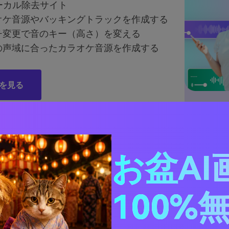
ーカル除去サイト
オケ音源やバッキングトラックを作成する
チ変更で音のキー（高さ）を変える
の声域に合ったカラオケ音源を作成する
を見る
rt 1. 最も賢明な選択肢：オンライン無料カラオケメーカー（ボ
お盆AI
）
t 2. Audacityでカラオケを作成する方法
t 3. カラオケの作成に関するFAQ
100%