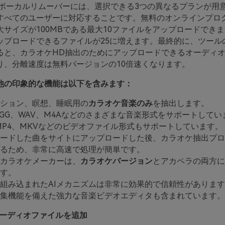
o-無料ボーカルリムーバーには、選択できる3つの異なるプランが用
すべてのユーザーに対応することです。無料のオンラインプロ
大サイズが100MBである最大10ファイルをアップロードでき
ップロードできるファイルが25に増えます。最終的に、ツール
ると、カラオケHD抽出のためにアップロードできるオーディ
り、分離速度は無料バージョンの10倍速くなります。
他の印象的な機能は以下を含みます：
ション、瞑想、睡眠用の
カラオケ音楽のみ
を抽出します。
OGG、WAV、M4Aなどのさまざまな音楽形式をサポートして
MP4、MKVなどのビデオファイル形式もサポートしています。
ードした曲をサイトにアップロードした後、カラオケ抽出プロ
るため、非常に高速で処理が簡単です。
カラオケメーカーは、
カラオケバージョン
とアカペラの両方に
す。
組み込まれたAIメカニズムは非常に効果的で信頼性があります
集機能を備えた強力な音楽ビデオエディタも含まれています。
 オーディオファイルを追加