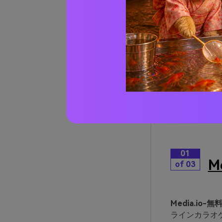
Par
無料
ーバ
最も効率的な
ツールが約束
ラオケに変換
す。Audaci
択肢を試して
01
M
of 03
Media.io
ラインカラオ