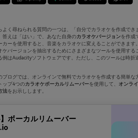
らよく尋ねられる質問の一つは、「自分でカラオケを作成でき
、答えは「はい」で、あなた自身の
カラオケバージョン
を作成
ーカーを使用すると、音楽をカラオケに変えることができます
オケバージョンを抽出するためにさまざまなツールを使用する
例はAudacityソフトウェアです。ただし、このツールは時
。
のブログでは、オンラインで無料でカラオケを作成する簡単な
トップ4つの
カラオケボーカルリムーバー
を使用して、
オンラ
方法
をお示しします。
料】ボーカルリムーバー
.io