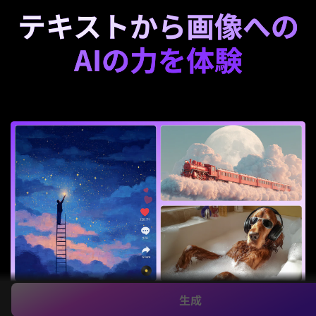
テキストから画像への
AIの力を体験
生成
一つのプロンプトから無限の