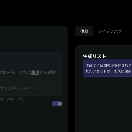
作品
アイデアハブ
生成リスト
作品は 7 日間のみ保存さ
れたアセットは、永久に保存
プロード、または
履歴
から選択
像を生成してみよう >
、png、jpeg。